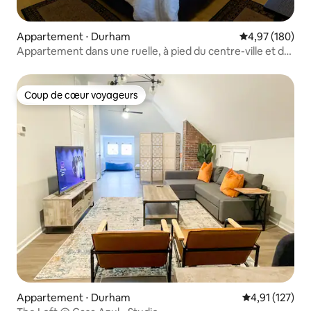
Appartement ⋅ Durham
Évaluation moy
4,97 (180)
Appartement dans une ruelle, à pied du centre-ville et de
Duke.
Coup de cœur voyageurs
Coup de cœur voyageurs
Appartement ⋅ Durham
Évaluation moy
4,91 (127)