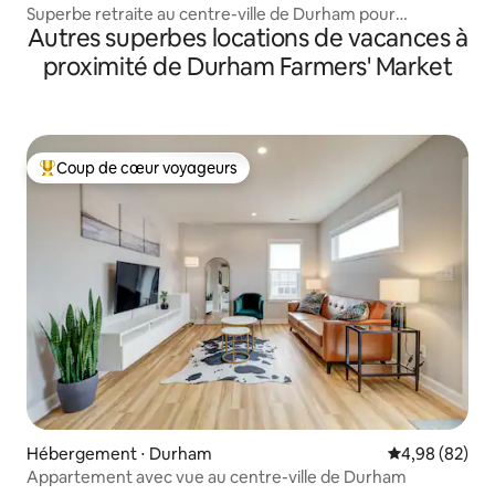
Superbe retraite au centre-ville de Durham pour
Autres superbes locations de vacances à
8 personnes
proximité de Durham Farmers' Market
Coup de cœur voyageurs
Coups de cœur voyageurs les plus appréciés
Hébergement ⋅ Durham
Évaluation mo
4,98 (82)
Appartement avec vue au centre-ville de Durham