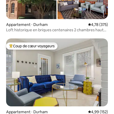
Appartement ⋅ Durham
Évaluation moy
4,78 (375)
Loft historique en briques centenaires 2 chambres haut
plafond 4
Coup de cœur voyageurs
Coups de cœur voyageurs les plus appréciés
Appartement ⋅ Durham
Évaluation moy
4,99 (152)