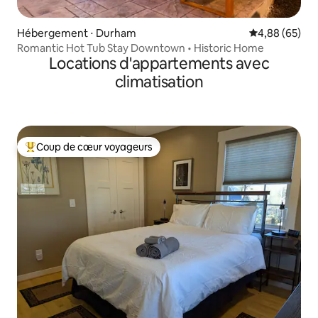
Hébergement ⋅ Durham
Évaluation mo
4,88 (65)
Romantic Hot Tub Stay Downtown • Historic Home
Locations d'appartements avec
climatisation
Coup de cœur voyageurs
Coups de cœur voyageurs les plus appréciés