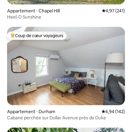
Appartement ⋅ Chapel Hill
Évaluation moy
4,97 (241)
Heel-O Sunshine
Coup de cœur voyageurs
Coups de cœur voyageurs les plus appréciés
Appartement ⋅ Durham
Évaluation moy
4,94 (142)
Cabane perchée sur Dollar Avenue près de Duke