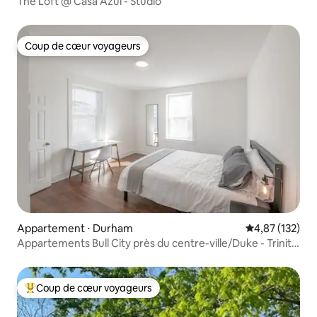
The Loft @ Casa Azul - Studio
Coup de cœur voyageurs
Coup de cœur voyageurs
Appartement ⋅ Durham
Évaluation moy
4,87 (132)
Appartements Bull City près du centre-ville/Duke - Trinity
01
Coup de cœur voyageurs
Coups de cœur voyageurs les plus appréciés