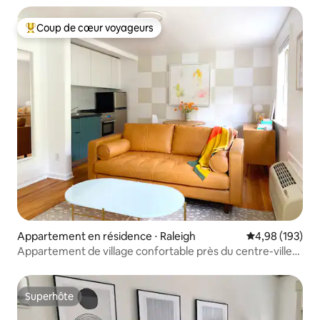
Coup de cœur voyageurs
Coups de cœur voyageurs les plus appréciés
Appartement en résidence ⋅ Raleigh
Évaluation moy
4,98 (193)
Appartement de village confortable près du centre-ville
et de l'État de Caroline du Nord
Superhôte
Superhôte