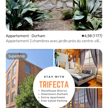
Appartement ⋅ Durham
Évaluation moye
4,98 (1 177)
Appartement 2 chambres avec jardin près du centre-ville
de Durham
Superhôte
Superhôte