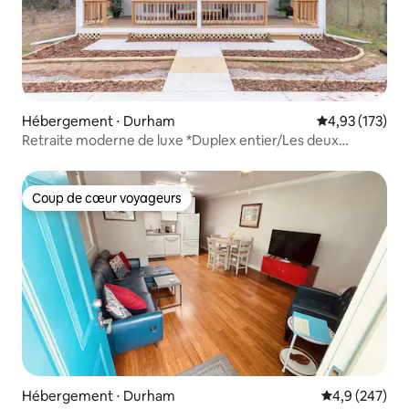
Hébergement ⋅ Durham
Évaluation moy
4,93 (173)
Retraite moderne de luxe *Duplex entier/Les deux
unités !*
Coup de cœur voyageurs
Coup de cœur voyageurs
Hébergement ⋅ Durham
Évaluation mo
4,9 (247)