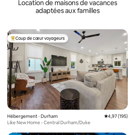
Location de maisons de vacances
VintageModPad
adaptées aux familles
Coup de cœur voyageurs
Coups de cœur voyageurs les plus appréciés
Hébergement ⋅ Durham
Évaluation moy
4,97 (195)
Like New Home - Central Durham/Duke