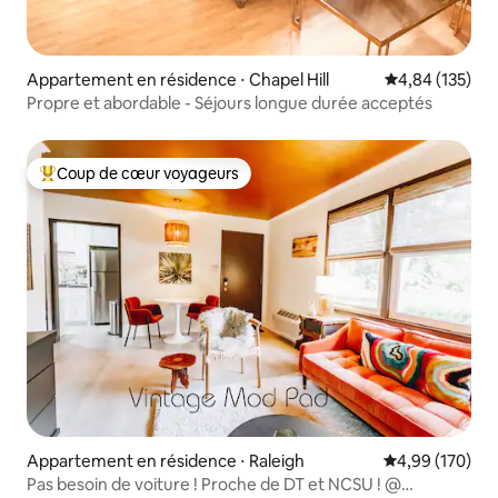
Appartement en résidence ⋅ Chapel Hill
Évaluation moy
4,84 (135)
Propre et abordable - Séjours longue durée acceptés
Coup de cœur voyageurs
Coups de cœur voyageurs les plus appréciés
Appartement en résidence ⋅ Raleigh
Évaluation moy
4,99 (170)
Pas besoin de voiture ! Proche de DT et NCSU ! @