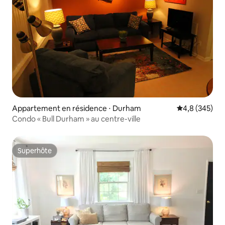
Appartement en résidence ⋅ Durham
Évaluation mo
4,8 (345)
Condo « Bull Durham » au centre-ville
Superhôte
Superhôte