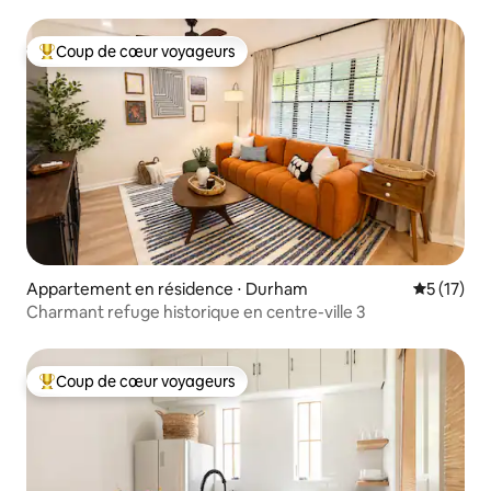
Coup de cœur voyageurs
Coups de cœur voyageurs les plus appréciés
Appartement en résidence ⋅ Durham
Évaluation
5 (17)
Charmant refuge historique en centre-ville 3
Coup de cœur voyageurs
Coups de cœur voyageurs les plus appréciés