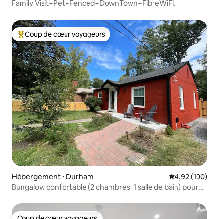
Family Visit+Pet+Fenced+DownTown+FibreWiFi.
Coup de cœur voyageurs
Coups de cœur voyageurs les plus appréciés
Hébergement ⋅ Durham
Évaluation moy
4,92 (100)
Bungalow confortable (2 chambres, 1 salle de bain) pour
tous les besoins de voyage
Coup de cœur voyageurs