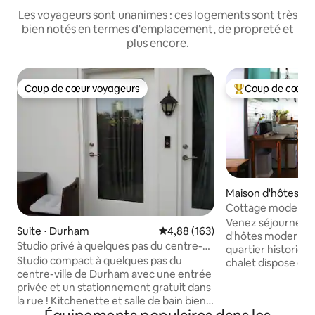
Les voyageurs sont unanimes : ces logements sont très
bien notés en termes d'emplacement, de propreté et
plus encore.
Coup de cœur voyageurs
Coup de cœur 
Coup de cœur voyageurs
Coups de cœur vo
Maison d'hôtes ⋅
Cottage moderne 
vintage près du ce
Venez séjourner d
Suite ⋅ Durham
Évaluation moyenne sur la base 
4,88 (163)
d'hôtes moderne e
Studio privé à quelques pas du centre-
quartier historique
ville !
Studio compact à quelques pas du
chalet dispose de 
centre-ville de Durham avec une entrée
modernes avec des
privée et un stationnement gratuit dans
Notre cottage est 
la rue ! Kitchenette et salle de bain bien
confortable et ha
approvisionnées. Proche de Duke et