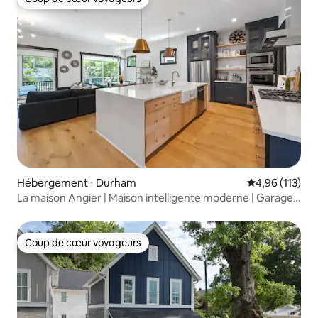
Coup de cœur voyageurs
Hébergement ⋅ Durham
Évaluation moy
4,96 (113)
La maison Angier | Maison intelligente moderne | Garage
pour 4 voitures
Coup de cœur voyageurs
Coup de cœur voyageurs