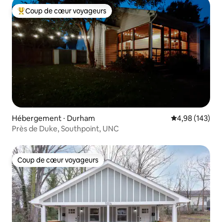
Coup de cœur voyageurs
Coups de cœur voyageurs les plus appréciés
Hébergement ⋅ Durham
Évaluation moy
4,98 (143)
Près de Duke, Southpoint, UNC
Coup de cœur voyageurs
Coup de cœur voyageurs