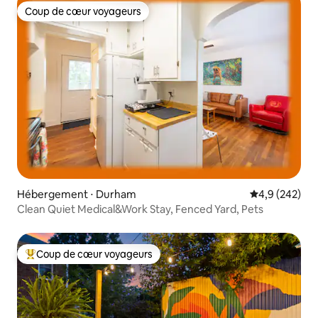
Coup de cœur voyageurs
Coup de cœur voyageurs
Hébergement ⋅ Durham
Évaluation mo
4,9 (242)
Clean Quiet Medical&Work Stay, Fenced Yard, Pets
Coup de cœur voyageurs
Coups de cœur voyageurs les plus appréciés