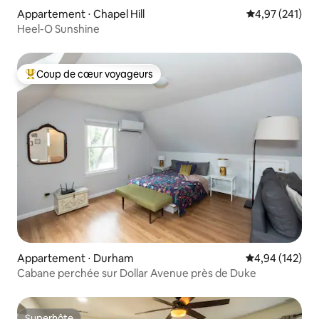
Appartement ⋅ Chapel Hill
Évaluation moy
4,97 (241)
Heel-O Sunshine
Coup de cœur voyageurs
Coups de cœur voyageurs les plus appréciés
Appartement ⋅ Durham
Évaluation moy
4,94 (142)
Cabane perchée sur Dollar Avenue près de Duke
Superhôte