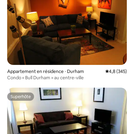
Appartement en résidence ⋅ Durham
Évaluation mo
4,8 (345)
Condo « Bull Durham » au centre-ville
Superhôte
Superhôte