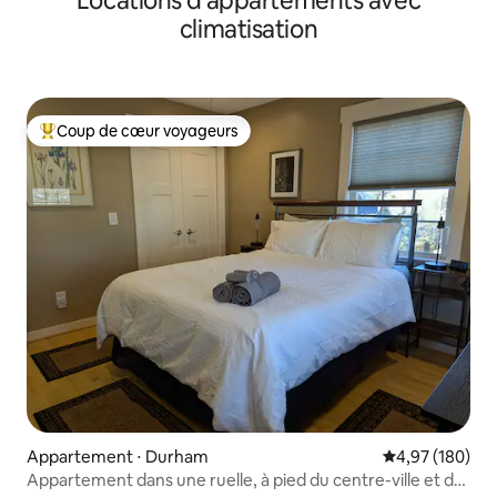
Locations d'appartements avec
climatisation
Coup de cœur voyageurs
Coups de cœur voyageurs les plus appréciés
Appartement ⋅ Durham
Évaluation moy
4,97 (180)
Appartement dans une ruelle, à pied du centre-ville et de