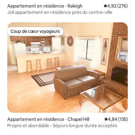
Appartement en résidence ⋅ Raleigh
Évaluation moy
4,92 (276)
Joli appartement en résidence près du centre-ville
Coup de cœur voyageurs
Coup de cœur voyageurs
Appartement en résidence ⋅ Chapel Hill
Évaluation moy
4,84 (135)
Propre et abordable - Séjours longue durée acceptés