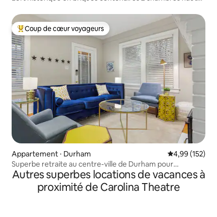
plafond 4
Coup de cœur voyageurs
Coups de cœur voyageurs les plus appréciés
Appartement ⋅ Durham
Évaluation moy
4,99 (152)
Superbe retraite au centre-ville de Durham pour
Autres superbes locations de vacances à
8 personnes
proximité de Carolina Theatre