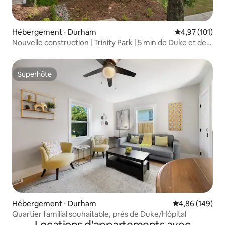
Hébergement ⋅ Durham
Évaluation moy
4,97 (101)
Nouvelle construction | Trinity Park | 5 min de Duke et de
l’hôpital
Superhôte
Superhôte
Hébergement ⋅ Durham
Évaluation moy
4,86 (149)
Quartier familial souhaitable, près de Duke/Hôpital