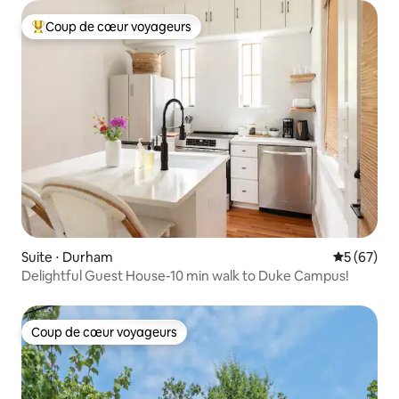
Coup de cœur voyageurs
Coups de cœur voyageurs les plus appréciés
Suite ⋅ Durham
Évaluation
5 (67)
Delightful Guest House-10 min walk to Duke Campus!
Coup de cœur voyageurs
Coup de cœur voyageurs