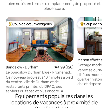
bien notés en termes d'emplacement, de propreté et
plus encore.
Coup de cœur voyageurs
Coup de cœur 
Coups de cœur voyageurs les plus appréciés
Coups de cœur vo
Maison d'hôtes ⋅
Cottage moderne 
Bungalow ⋅ Durham
Évaluation moyenne sur la base 
4,99 (126)
vintage près du ce
Venez séjourner d
Le bungalow Durham Blue - Promenade
d'hôtes moderne e
au centre-ville
Ce nouveau bijou est à 10 minutes à pied
quartier historique
du centre-ville de Durham et de
chalet dispose de 
restaurants primés, du DPAC, des
modernes avec des
sentiers du tabac et plus encore. À
Notre cottage est 
Équipements populaires dans les
moins de 2 miles de l'université Duke.
confortable et ha
Hôpital, installations sportives et
locations de vacances à proximité de
rustique. Ce chale
commerces. Ce bungalow de 2 lits/1 salle
est situé dans un 