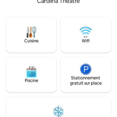
Carolina Theatre
de bain est situé en hauteur sur un
sûr à quelques min
terrain d'angle avec un espace de vie
de Durham. Marche
extérieur. Un espace de travail dédié
sentier d'Ellerbe 
avec une connexion Internet haut débit.
ville ! Promenade À 1,5 mile des
Lits King Size confortables avec draps
restaurants et bou
blancs frais, rideaux occultants, oreillers
1,6 km de Central
en mousse à mémoire de forme qui
fermier <1 mile de
vous invitent à dormir. Café, thé,
de la rue Geer
Cuisine
Wifi
expresso et 1 place de parking dédiée
pour votre commodité.
Stationnement
Piscine
gratuit sur place