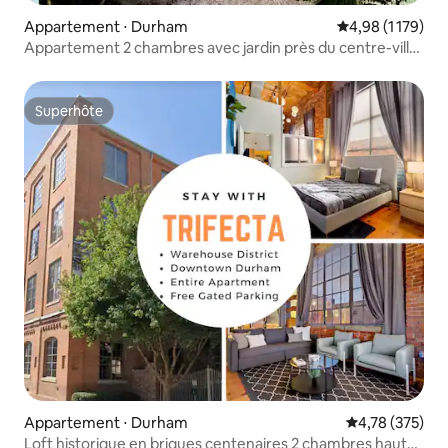
Appartement ⋅ Durham
Évaluation moye
4,98 (1 179)
Appartement 2 chambres avec jardin près du centre-ville
de Durham
Superhôte
Superhôte
Appartement ⋅ Durham
Évaluation moy
4,78 (375)
Loft historique en briques centenaires 2 chambres haut