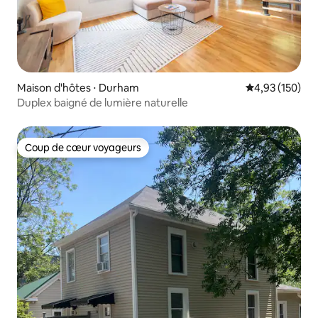
Maison d'hôtes ⋅ Durham
Évaluation moy
4,93 (150)
Duplex baigné de lumière naturelle
Coup de cœur voyageurs
Coup de cœur voyageurs