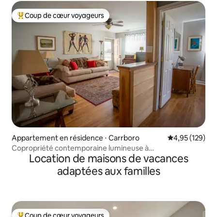
Coup de cœur voyageurs
Coups de cœur voyageurs les plus appréciés
Appartement en résidence ⋅ Carrboro
Évaluation moy
4,95 (129)
Copropriété contemporaine lumineuse à
Location de maisons de vacances
Carrboro/Chapel Hill/UNC
adaptées aux familles
Coup de cœur voyageurs