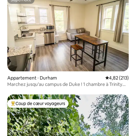
Superhôte
Appartement ⋅ Durham
Évaluation moy
4,82 (213)
Marchez jusqu'au campus de Duke ! 1 chambre à Trinity
Park !
Coup de cœur voyageurs
Coups de cœur voyageurs les plus appréciés