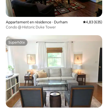
Appartement en résidence ⋅ Durham
Évaluation moy
4,83 (635)
Condo @ Historic Duke Tower
Superhôte
Superhôte