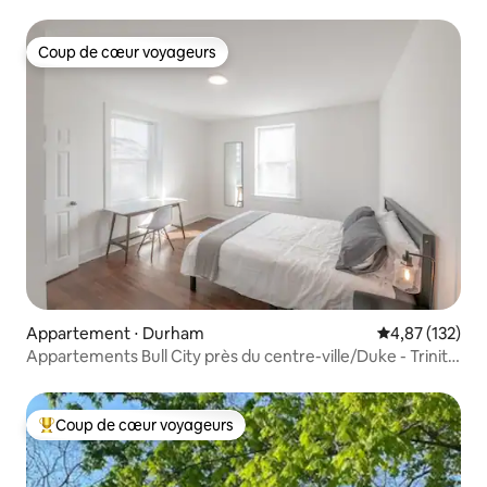
Duke.
Coup de cœur voyageurs
Coup de cœur voyageurs
Appartement ⋅ Durham
Évaluation moy
4,87 (132)
Appartements Bull City près du centre-ville/Duke - Trinity
01
Coup de cœur voyageurs
Coups de cœur voyageurs les plus appréciés