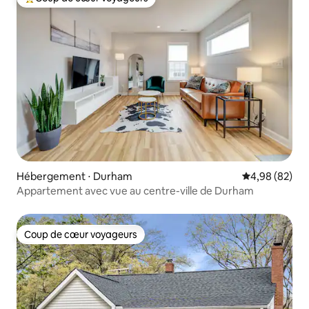
Coups de cœur voyageurs les plus appréciés
Hébergement ⋅ Durham
Évaluation mo
4,98 (82)
Appartement avec vue au centre-ville de Durham
Coup de cœur voyageurs
Coup de cœur voyageurs