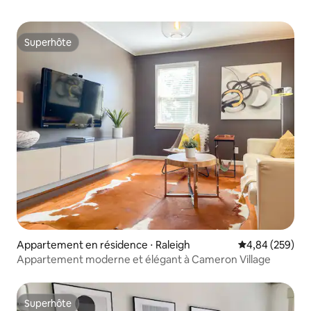
Superhôte
Superhôte
Appartement en résidence ⋅ Raleigh
Évaluation moy
4,84 (259)
Appartement moderne et élégant à Cameron Village
Superhôte
Superhôte