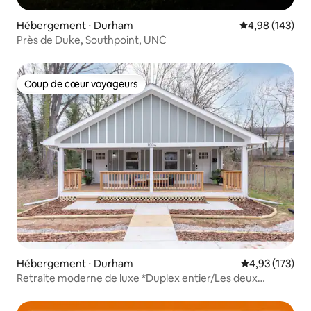
Hébergement ⋅ Durham
Évaluation moy
4,98 (143)
Près de Duke, Southpoint, UNC
Coup de cœur voyageurs
Coup de cœur voyageurs
Hébergement ⋅ Durham
Évaluation moy
4,93 (173)
Retraite moderne de luxe *Duplex entier/Les deux
unités !*