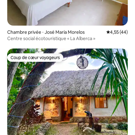
Chambre privée ⋅ José María Morelos
Évaluation mo
4,55 (44)
Centre social écotouristique « La Alberca »
Coup de cœur voyageurs
Coup de cœur voyageurs