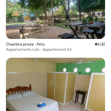
Chambre privée ⋅ Peto
Évaluatio
5 (8)
Appartements Loló - Appartement A2