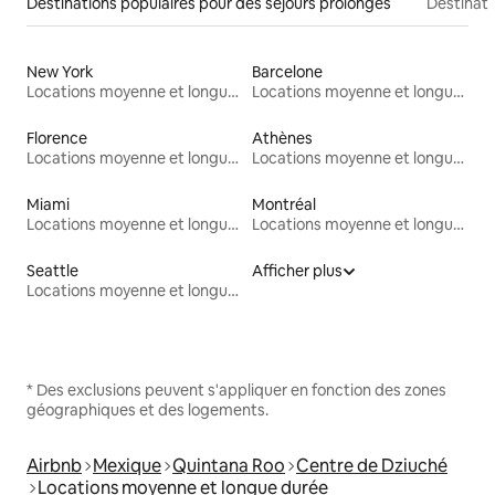
Destinations populaires pour des séjours prolongés
Destinati
New York
Barcelone
Locations moyenne et longue durée
Locations moyenne et longue durée
Florence
Athènes
Locations moyenne et longue durée
Locations moyenne et longue durée
Miami
Montréal
Locations moyenne et longue durée
Locations moyenne et longue durée
Seattle
Afficher plus
Locations moyenne et longue durée
* Des exclusions peuvent s'appliquer en fonction des zones
géographiques et des logements.
Airbnb
Mexique
Quintana Roo
Centre de Dziuché
Locations moyenne et longue durée