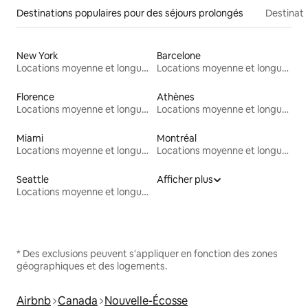
Destinations populaires pour des séjours prolongés
Destinati
New York
Barcelone
Locations moyenne et longue durée
Locations moyenne et longue durée
Florence
Athènes
Locations moyenne et longue durée
Locations moyenne et longue durée
Miami
Montréal
Locations moyenne et longue durée
Locations moyenne et longue durée
Seattle
Afficher plus
Locations moyenne et longue durée
* Des exclusions peuvent s'appliquer en fonction des zones
géographiques et des logements.
Airbnb
Canada
Nouvelle-Écosse