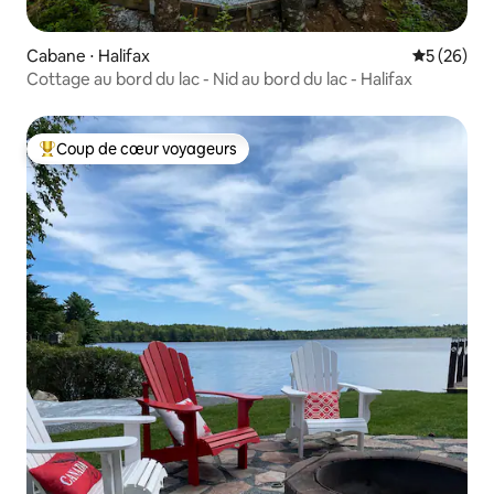
Cabane ⋅ Halifax
Évaluation
5 (26)
Cottage au bord du lac - Nid au bord du lac - Halifax
Coup de cœur voyageurs
Coups de cœur voyageurs les plus appréciés