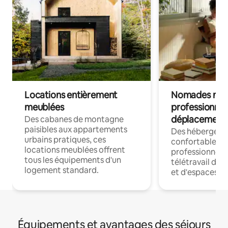
Locations entièrement
Nomades num
meublées
professionnel
déplacement
Des cabanes de montagne
paisibles aux appartements
Des hébergem
urbains pratiques, ces
confortables p
locations meublées offrent
professionnels
tous les équipements d'un
télétravail dis
logement standard.
et d'espaces de
Équipements et avantages des séjours