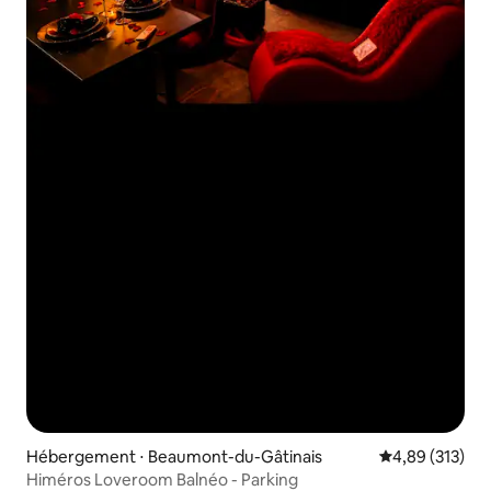
Hébergement ⋅ Beaumont-du-Gâtinais
Évaluation moy
4,89 (313)
Himéros Loveroom Balnéo - Parking