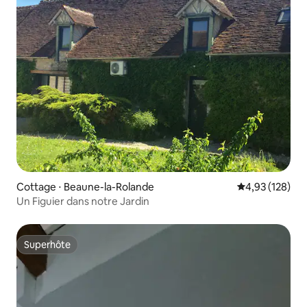
Cottage ⋅ Beaune-la-Rolande
Évaluation moy
4,93 (128)
Un Figuier dans notre Jardin
Superhôte
Superhôte