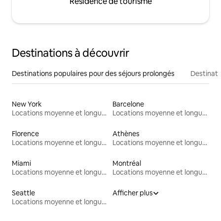
Résidence de tourisme
Destinations à découvrir
Destinations populaires pour des séjours prolongés
Destinati
New York
Barcelone
Locations moyenne et longue durée
Locations moyenne et longue durée
Florence
Athènes
Locations moyenne et longue durée
Locations moyenne et longue durée
Miami
Montréal
Locations moyenne et longue durée
Locations moyenne et longue durée
Seattle
Afficher plus
Locations moyenne et longue durée