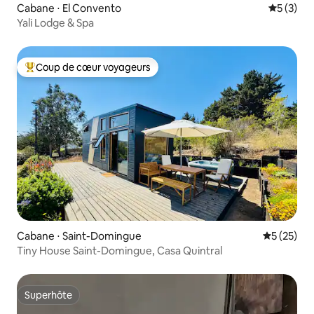
Cabane ⋅ El Convento
Évaluatio
5 (3)
Yali Lodge & Spa
Coup de cœur voyageurs
Coups de cœur voyageurs les plus appréciés
Cabane ⋅ Saint-Domingue
Évaluation
5 (25)
Tiny House Saint-Domingue, Casa Quintral
Superhôte
Superhôte