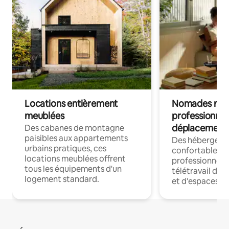
Locations entièrement
Nomades num
meublées
professionnel
déplacement
Des cabanes de montagne
paisibles aux appartements
Des hébergem
urbains pratiques, ces
confortables p
locations meublées offrent
professionnels
tous les équipements d'un
télétravail dis
logement standard.
et d'espaces de