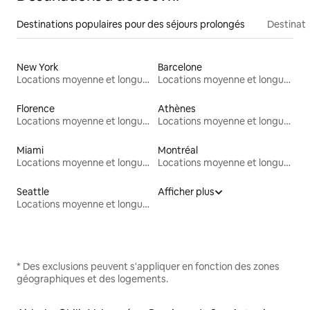
Destinations populaires pour des séjours prolongés
Destinati
New York
Barcelone
Locations moyenne et longue durée
Locations moyenne et longue durée
Florence
Athènes
Locations moyenne et longue durée
Locations moyenne et longue durée
Miami
Montréal
Locations moyenne et longue durée
Locations moyenne et longue durée
Seattle
Afficher plus
Locations moyenne et longue durée
* Des exclusions peuvent s'appliquer en fonction des zones
géographiques et des logements.