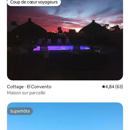
Coup de cœur voyageurs
Coup de cœur voyageurs
Cottage ⋅ El Convento
Évaluation mo
4,84 (63)
Maison sur parcelle
Superhôte
Superhôte