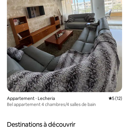
Appartement ⋅ Lecheria
Évaluation
5 (12)
Bel appartement 4 chambres/4 salles de bain
Destinations à découvrir