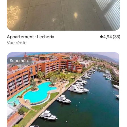
Appartement ⋅ Lecheria
Évaluation mo
4,94 (33)
Vue réelle
Superhôte
Superhôte