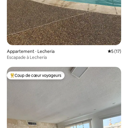
Appartement ⋅ Lecheria
Évaluation
5 (17)
Escapade à Lechería
Coup de cœur voyageurs
Coups de cœur voyageurs les plus appréciés