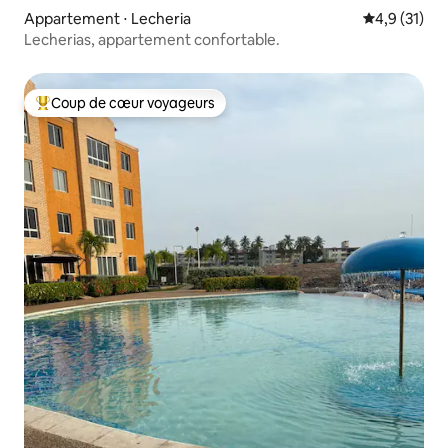
Appartement ⋅ Lecheria
Évaluation m
4,9 (31)
Lecherias, appartement confortable.
Coup de cœur voyageurs
Coups de cœur voyageurs les plus appréciés