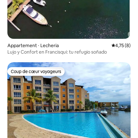
Appartement ⋅ Lecheria
Évaluation m
4,75 (8)
Lujo y Confort en Francisqui: tu refugio soñado
Coup de cœur voyageurs
Coup de cœur voyageurs