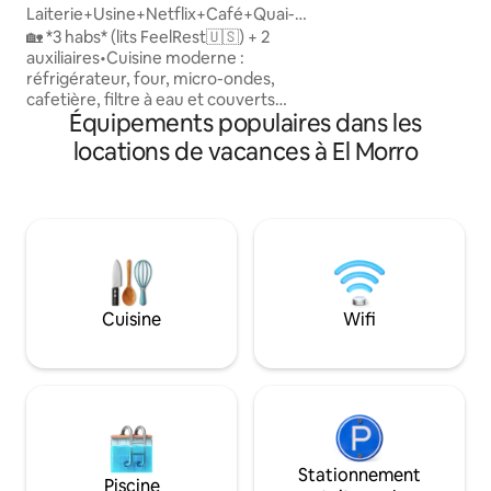
télévision par câbl
Laiterie+Usine+Netflix+Café+Quai-
climatiseurs centr
Unité de luxe
🏡 *3 habs* (lits FeelRest🇺🇸) + 2
24, cuisine équipé
auxiliaires•Cuisine moderne :
terrasse avec bar
réfrigérateur, four, micro-ondes,
verts, piscine et caney. Il dispo
cafetière, filtre à eau et couverts
propre parking et d
Équipements populaires dans les
complets • Technologie totale - Centrale
Wi-Fi 5G.
électrique 110V ⚡ - Système intelligent
locations de vacances à El Morro
d'eau (propre sauvegarde) 💧 - Lave-
linge/sèche-linge • Robinets intelligents •
Douche avec contrôle thermique 🚿 -
Détection de fumée/gaz • Serrure
numérique 🔒 • Fibre optique 100 Mo 🚀 📍
Emplacement privilégié : Piscine 🏊♂️+
quai au parc national ⛵ • Planchers de
porcelaine • Expérience **5 étoiles
Cuisine
Wifi
Stationnement
Piscine