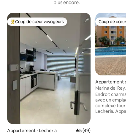
plus encore.
Coup de cœur voyageurs
Coup de cœur vo
Coups de cœur voyageurs les plus appréciés
Coup de cœur vo
Appartement en r
⋅ Lecheria
Marina del Rey. En
Lechería.
Endroit charmant, 
avec un emplaceme
complexe touristi
Lechería. Appart
confortable, calme 
chambres, chacune
câble, 2 salles de 
Appartement ⋅ Lecheria
Évaluation moyenne sur la b
5 (49)