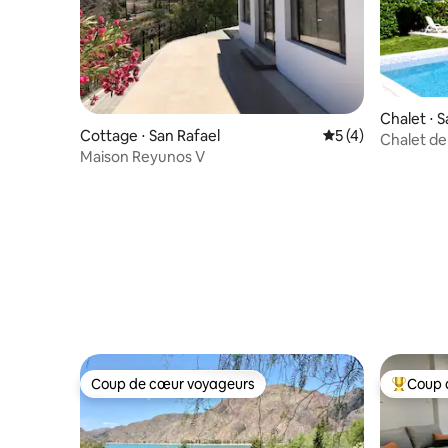
Chalet ⋅ S
Cottage ⋅ San Rafael
Évaluation moyenn
5 (4)
Chalet de
Maison Reyunos V
piscine e
Coup de cœur voyageurs
Coup 
Coup de cœur voyageurs
Coups de