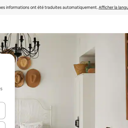
nes informations ont été traduites automatiquement. 
Afficher la lang
es
hes vers le haut et vers le bas pour les parcourir ou en appuyant et en fai