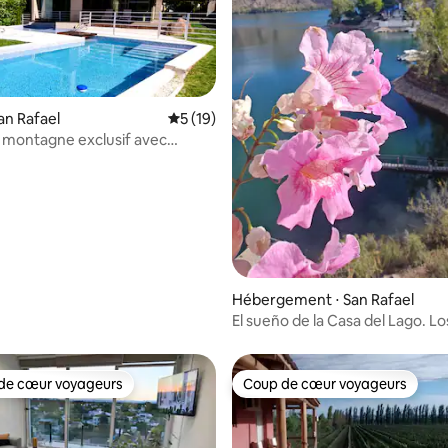
an Rafael
Évaluation moyenne sur la base de 19 co
5 (19)
e sur la base de 4 commentaires : 5 sur 5
 montagne exclusif avec
t cascade
Hébergement ⋅ San Rafael
El sueño de la Casa del Lago. L
de cœur voyageurs
Coup de cœur voyageurs
 cœur voyageurs les plus appréciés
Coup de cœur voyageurs