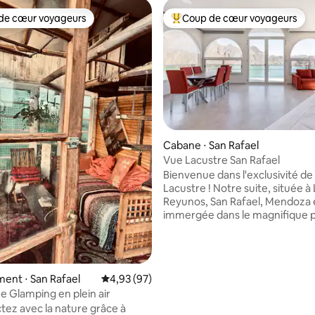
de cœur voyageurs
Coup de cœur voyageurs
 cœur voyageurs les plus appréciés
Coups de cœur voyageurs les p
 sur la base de 25 commentaires : 5 sur 5
Cabane ⋅ San Rafael
Vue Lacustre San Rafael
Bienvenue dans l'exclusivité de
Lacustre ! Notre suite, située à Los
Reyunos, San Rafael, Mendoza 
immergée dans le magnifique 
naturel, où le lac et les montag
créent le cadre parfait. Profite
l'intimité, de l'harmonie et par
rires dans cette suite idéale pou
ent ⋅ San Rafael
Évaluation moyenne sur la base de 97 commen
4,93 (97)
vacances, où la tranquillité se m
e Glamping en plein air
beauté, rendant chaque mome
ez avec la nature grâce à
inoubliable. Le Club facture une entrée