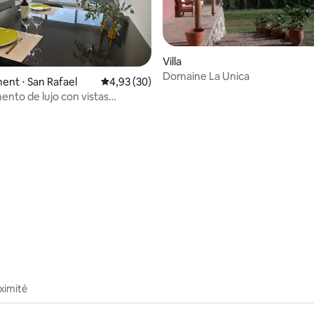
Villa
Domaine La Unica
nt ⋅ San Rafael
Évaluation moyenne sur la base de 30 commen
4,93 (30)
nto de lujo con vistas
 la base de 24 commentaires : 4,92 sur 5
cas
ximité