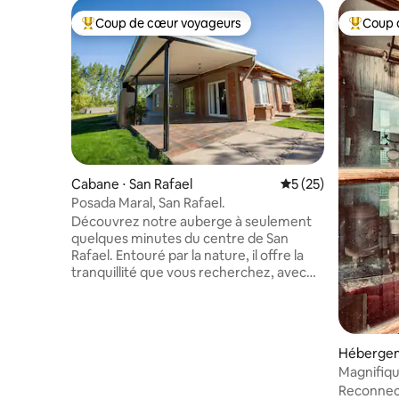
Coup de cœur voyageurs
Coup 
Coups de cœur voyageurs les plus appréciés
Coups de
Cabane ⋅ San Rafael
Évaluation moyenne
5 (25)
Posada Maral, San Rafael.
Découvrez notre auberge à seulement
quelques minutes du centre de San
Rafael. Entouré par la nature, il offre la
tranquillité que vous recherchez, avec
une piscine rafraîchissante et une belle
galerie avec barbecue, parfaite pour les
rôtis en plein air avec un vin de la région.
Profitez d'un grand parc idéal pour vous
Hébergem
détendre. Explorez les célèbres caves de
Magnifiqu
la région et plongez dans des activités de
Reconnect
tourisme d'aventure, telles que des