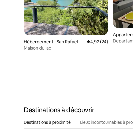
Apparteme
Departame
Hébergement ⋅ San Rafael
Évaluation moyenne sur
4,92 (24)
panorámi
Maison du lac
Destinations à découvrir
Destinations à proximité
Lieux incontournables à pro