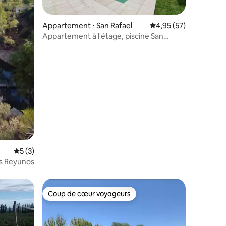
Appartement ⋅ San Rafael
Évaluation moyenne su
4,95 (57)
Appartement à l'étage, piscine San
Rafael mza
mmentaires : 5 sur 5
Évaluation moyenne sur la base de 3 commentaires : 5 sur 5
5 (3)
os Reyunos
Coup de cœur voyageurs
Coup de cœur voyageurs