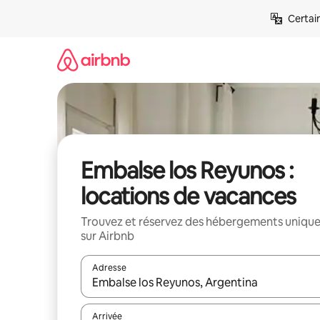
Aller
Certai
directement
au
contenu
Embalse los Reyunos :
locations de vacances
Trouvez et réservez des hébergements uniqu
sur Airbnb
Adresse
Lorsque les résultats s'affichent, utilisez les flèc
Arrivée