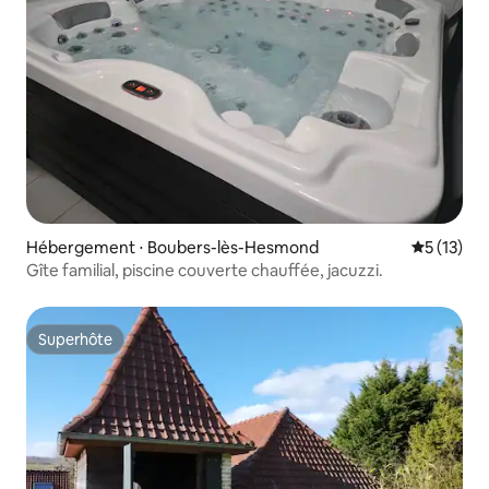
Hébergement ⋅ Boubers-lès-Hesmond
Évaluation
5 (13)
Gîte familial, piscine couverte chauffée, jacuzzi.
Superhôte
Superhôte