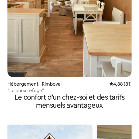
Hébergement ⋅ Rimboval
Évaluation mo
4,88 (81)
"Le doux refuge"
Le confort d'un chez-soi et des tarifs
mensuels avantageux