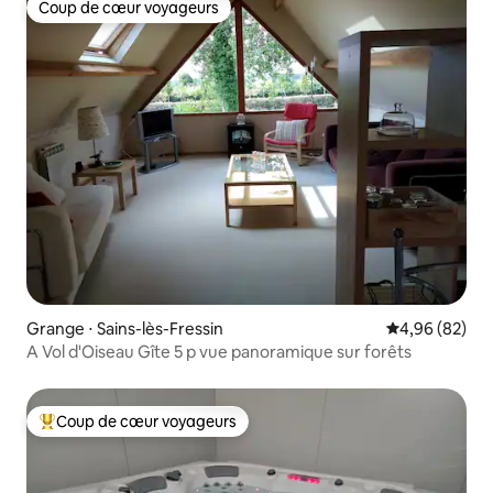
Coup de cœur voyageurs
Coup de cœur voyageurs
Grange ⋅ Sains-lès-Fressin
Évaluation mo
4,96 (82)
A Vol d'Oiseau Gîte 5 p vue panoramique sur forêts
Coup de cœur voyageurs
Coups de cœur voyageurs les plus appréciés