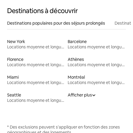
Destinations à découvrir
Destinations populaires pour des séjours prolongés
Destinati
New York
Barcelone
Locations moyenne et longue durée
Locations moyenne et longue durée
Florence
Athènes
Locations moyenne et longue durée
Locations moyenne et longue durée
Miami
Montréal
Locations moyenne et longue durée
Locations moyenne et longue durée
Seattle
Afficher plus
Locations moyenne et longue durée
* Des exclusions peuvent s'appliquer en fonction des zones
géographiques et des logements.