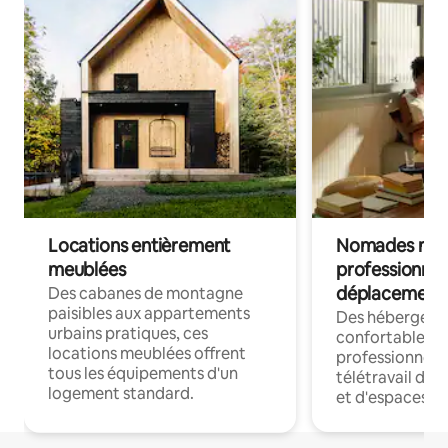
Locations entièrement
Nomades num
meublées
professionnel
déplacement
Des cabanes de montagne
paisibles aux appartements
Des hébergem
urbains pratiques, ces
confortables p
locations meublées offrent
professionnels
tous les équipements d'un
télétravail dis
logement standard.
et d'espaces de