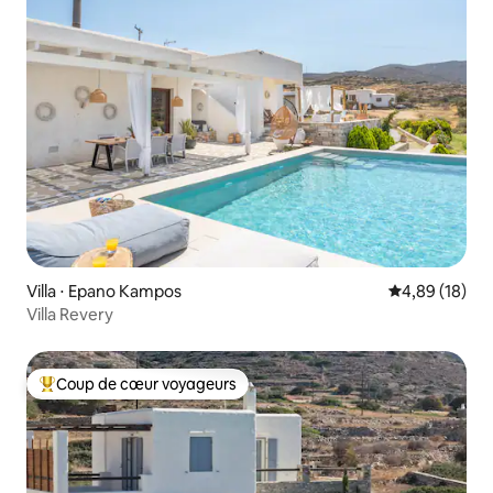
Villa ⋅ Epano Kampos
Évaluation mo
4,89 (18)
Villa Revery
Coup de cœur voyageurs
Coups de cœur voyageurs les plus appréciés