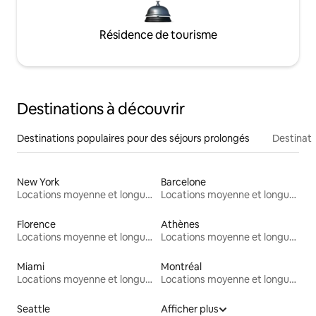
Résidence de tourisme
Destinations à découvrir
Destinations populaires pour des séjours prolongés
Destinati
New York
Barcelone
Locations moyenne et longue durée
Locations moyenne et longue durée
Florence
Athènes
Locations moyenne et longue durée
Locations moyenne et longue durée
Miami
Montréal
Locations moyenne et longue durée
Locations moyenne et longue durée
Seattle
Afficher plus