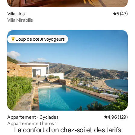
Villa ⋅ Ios
Évaluation
5 (47)
Villa Mirabilis
Coup de cœur voyageurs
Coups de cœur voyageurs les plus appréciés
Appartement ⋅ Cyclades
Évaluation moy
4,96 (129)
Appartements Theros 1
Le confort d'un chez-soi et des tarifs