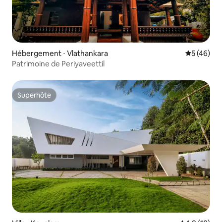
Hébergement ⋅ Vlathankara
Évaluation
5 (46)
Patrimoine de Periyaveettil
Superhôte
Superhôte