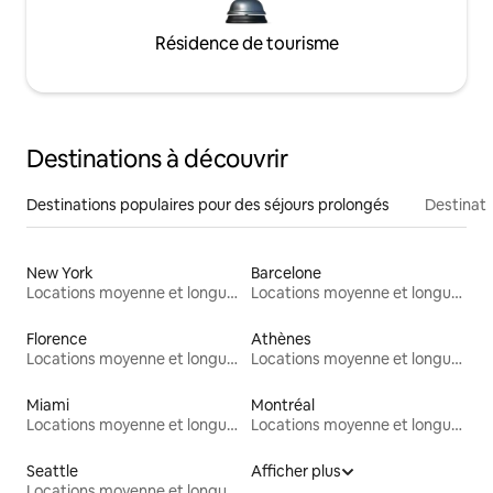
Résidence de tourisme
Destinations à découvrir
Destinations populaires pour des séjours prolongés
Destinati
New York
Barcelone
Locations moyenne et longue durée
Locations moyenne et longue durée
Florence
Athènes
Locations moyenne et longue durée
Locations moyenne et longue durée
Miami
Montréal
Locations moyenne et longue durée
Locations moyenne et longue durée
Seattle
Afficher plus
Locations moyenne et longue durée