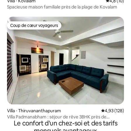
Villa ⋅ Kovalam
Évaluation m
4,8 (10)
Spacieuse maison familiale près de la plage de Kovalam
Coup de cœur voyageurs
Coup de cœur voyageurs
Villa ⋅ Thiruvananthapuram
Évaluation moy
4,93 (128)
Villa Padmanabham : séjour de rêve 3BHK près de
Le confort d'un chez-soi et des tarifs
l'aéroport
mensuels avantageux