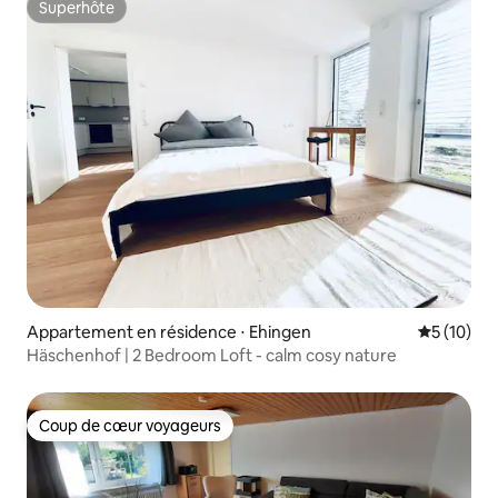
Superhôte
Superhôte
Appartement en résidence ⋅ Ehingen
Évaluation
5 (10)
Häschenhof | 2 Bedroom Loft - calm cosy nature
Coup de cœur voyageurs
Coup de cœur voyageurs