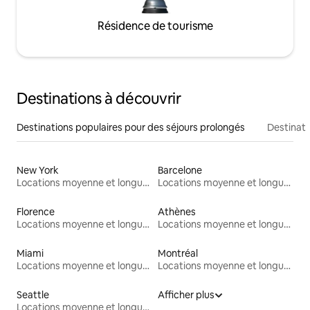
Résidence de tourisme
Destinations à découvrir
Destinations populaires pour des séjours prolongés
Destinati
New York
Barcelone
Locations moyenne et longue durée
Locations moyenne et longue durée
Florence
Athènes
Locations moyenne et longue durée
Locations moyenne et longue durée
Miami
Montréal
Locations moyenne et longue durée
Locations moyenne et longue durée
Seattle
Afficher plus
Locations moyenne et longue durée