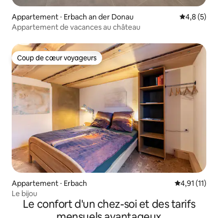
Appartement ⋅ Erbach an der Donau
Évaluation 
4,8 (5)
Appartement de vacances au château
Coup de cœur voyageurs
Coup de cœur voyageurs
Appartement ⋅ Erbach
Évaluation m
4,91 (11)
Le bijou
Le confort d'un chez-soi et des tarifs
mensuels avantageux