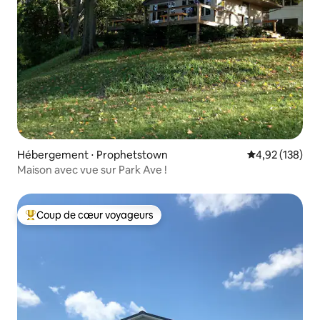
Hébergement ⋅ Prophetstown
Évaluation moy
4,92 (138)
Maison avec vue sur Park Ave !
Coup de cœur voyageurs
Coups de cœur voyageurs les plus appréciés