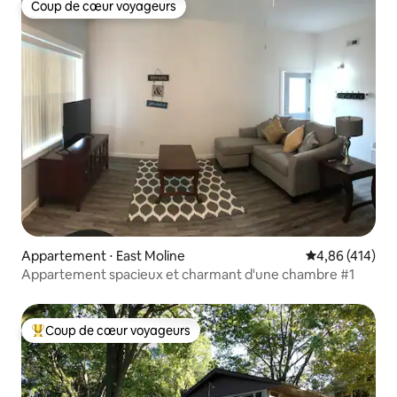
Coup de cœur voyageurs
Coup de cœur voyageurs
Appartement ⋅ East Moline
Évaluation moy
4,86 (414)
Appartement spacieux et charmant d'une chambre #1
Coup de cœur voyageurs
Coups de cœur voyageurs les plus appréciés