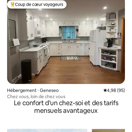
Coup de cœur voyageurs
Coups de cœur voyageurs les plus appréciés
Hébergement ⋅ Geneseo
Évaluation mo
4,98 (95)
Chez vous, loin de chez vous
Le confort d'un chez-soi et des tarifs
mensuels avantageux