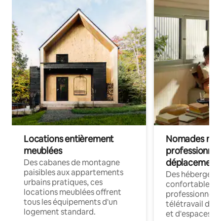
Locations entièrement
Nomades num
meublées
professionnel
déplacement
Des cabanes de montagne
paisibles aux appartements
Des hébergem
urbains pratiques, ces
confortables p
locations meublées offrent
professionnels
tous les équipements d'un
télétravail dis
logement standard.
et d'espaces de