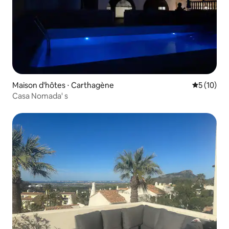
Maison d'hôtes ⋅ Carthagène
Évaluation
5 (10)
Casa Nomada' s