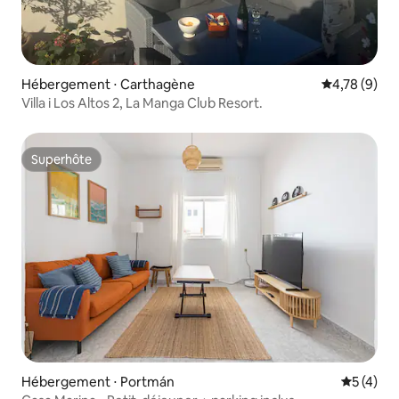
Hébergement ⋅ Carthagène
Évaluation m
4,78 (9)
Villa i Los Altos 2, La Manga Club Resort.
Superhôte
Superhôte
Hébergement ⋅ Portmán
Évaluatio
5 (4)