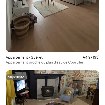
Appartement ⋅ Guéret
Évaluation mo
4,97 (95)
Appartement proche du plan d'eau de Courtilles
Superhôte
Superhôte