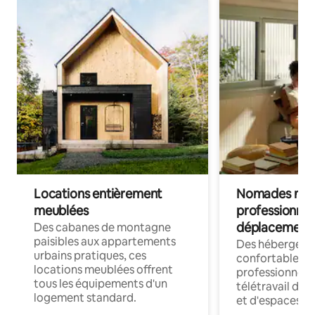
Locations entièrement
Nomades num
meublées
professionnel
déplacement
Des cabanes de montagne
paisibles aux appartements
Des hébergem
urbains pratiques, ces
confortables p
locations meublées offrent
professionnels
tous les équipements d'un
télétravail dis
logement standard.
et d'espaces de