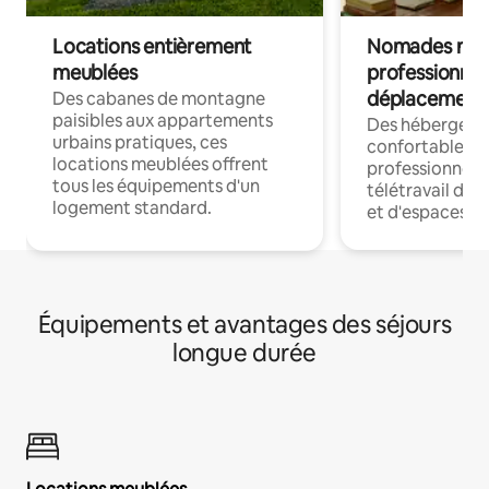
Locations entièrement
Nomades num
meublées
professionnel
déplacement
Des cabanes de montagne
paisibles aux appartements
Des hébergem
urbains pratiques, ces
confortables p
locations meublées offrent
professionnels
tous les équipements d'un
télétravail dis
logement standard.
et d'espaces de
Équipements et avantages des séjours
longue durée