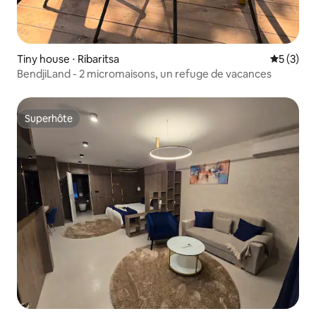
Tiny house ⋅ Ribaritsa
Évaluatio
5 (3)
BendjiLand - 2 micromaisons, un refuge de vacances
Superhôte
Superhôte