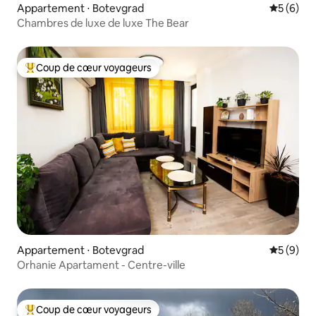
Appartement ⋅ Botevgrad
Évaluatio
5 (6)
Chambres de luxe de luxe The Bear
Coup de cœur voyageurs
Coups de cœur voyageurs les plus appréciés
Appartement ⋅ Botevgrad
Évaluatio
5 (9)
Orhanie Apartament - Centre-ville
Coup de cœur voyageurs
Coups de cœur voyageurs les plus appréciés