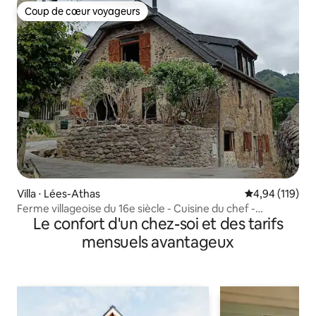
Coup de cœur voyageurs
Coup de cœur voyageurs
Villa ⋅ Lées-Athas
Évaluation moy
4,94 (119)
Ferme villageoise du 16e siècle - Cuisine du chef -
Le confort d'un chez-soi et des tarifs
Restauration moderne
mensuels avantageux