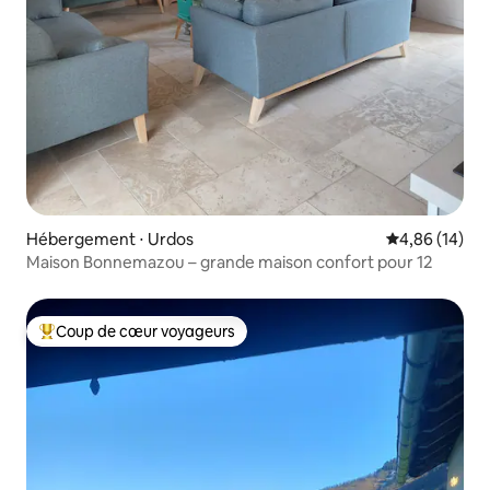
Hébergement ⋅ Urdos
Évaluation mo
4,86 (14)
Maison Bonnemazou – grande maison confort pour 12
Coup de cœur voyageurs
Coups de cœur voyageurs les plus appréciés