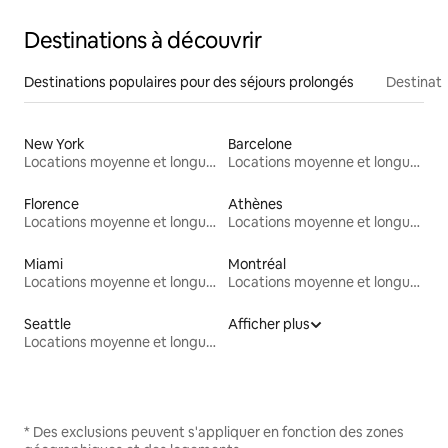
Destinations à découvrir
Destinations populaires pour des séjours prolongés
Destinati
New York
Barcelone
Locations moyenne et longue durée
Locations moyenne et longue durée
Florence
Athènes
Locations moyenne et longue durée
Locations moyenne et longue durée
Miami
Montréal
Locations moyenne et longue durée
Locations moyenne et longue durée
Seattle
Afficher plus
Locations moyenne et longue durée
* Des exclusions peuvent s'appliquer en fonction des zones