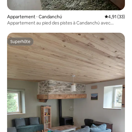
Appartement ⋅ Candanchú
Évaluation mo
4,91 (33)
Appartement au pied des pistes à Candanchú avec
garage
Superhôte
Superhôte