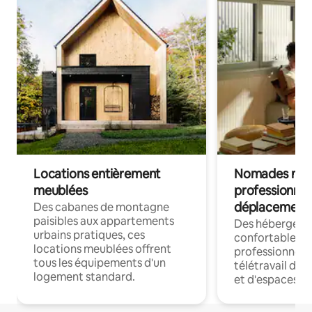
Locations entièrement
Nomades num
meublées
professionnel
déplacement
Des cabanes de montagne
paisibles aux appartements
Des hébergem
urbains pratiques, ces
confortables p
locations meublées offrent
professionnels
tous les équipements d'un
télétravail dis
logement standard.
et d'espaces de