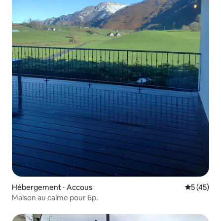
Hébergement ⋅ Accous
Évaluation
5 (45)
Maison au calme pour 6p.