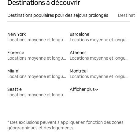
Destinations à découvrir
Destinations populaires pour des séjours prolongés
Destinati
New York
Barcelone
Locations moyenne et longue durée
Locations moyenne et longue durée
Florence
Athènes
Locations moyenne et longue durée
Locations moyenne et longue durée
Miami
Montréal
Locations moyenne et longue durée
Locations moyenne et longue durée
Seattle
Afficher plus
Locations moyenne et longue durée
* Des exclusions peuvent s'appliquer en fonction des zones
géographiques et des logements.