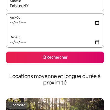
Adresse
Lorsque les résultats s'affichent, utilisez les flèches vers le hau
Arrivée
Départ
Rechercher
Locations moyenne et longue durée à
proximité
Superhôte
Superhôte