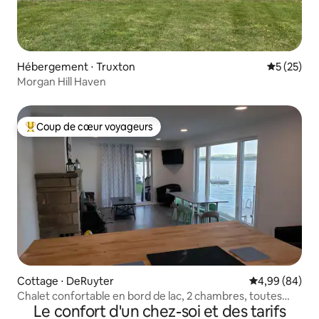
Hébergement ⋅ Truxton
Évaluation
5 (25)
Morgan Hill Haven
Coup de cœur voyageurs
Coups de cœur voyageurs les plus appréciés
Cottage ⋅ DeRuyter
Évaluation mo
4,99 (84)
Chalet confortable en bord de lac, 2 chambres, toutes
Le confort d'un chez-soi et des tarifs
saisons