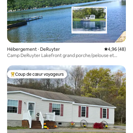
Hébergement ⋅ DeRuyter
Évaluation mo
4,96 (48)
Camp DeRuyter Lakefront grand porche/pelouse et
amarrage
Coup de cœur voyageurs
Coups de cœur voyageurs les plus appréciés