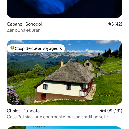
Cabane ⋅ Sohodol
Évaluation
5 (42)
ZenitChalet Bran
Coup de cœur voyageurs
Coups de cœur voyageurs les plus appréciés
Chalet ⋅ Fundata
Évaluation moy
4,99 (131)
Casa Pelinica, une charmante maison traditionnelle