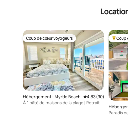
Location
Coup de cœur voyageurs
Coup 
Coup de cœur voyageurs
Coups de
Hébergement ⋅ Myrtle Beach
Évaluation moyenne sur
4,83 (30)
À 1 pâté de maisons de la plage | Retraite
Hébergem
côtière nouvellement construite
h
Paradis d