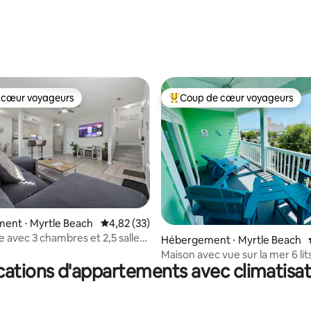
 cœur voyageurs
Coup de cœur voyageurs
 cœur voyageurs
Coups de cœur voyageurs les p
la base de 169 commentaires : 4,97 sur 5
ent ⋅ Myrtle Beach
Évaluation moyenne sur la base de 33 comme
4,82 (33)
le avec 3 chambres et 2,5 salles
Hébergement ⋅ Myrtle Beach
animaux acceptés, avec cour
Maison avec vue sur la mer 6 lit
cations d'appartements avec climatisat
3 chambres-garage près de la
promenade