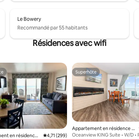
Le Bowery
Recommandé par 55 habitants
Résidences avec wifi
te
Superhôte
te
Superhôte
la base de 144 commentaires : 4,92 sur 5
Appartement en résidence ⋅
Myrtle Beach
Oceanview KING Suite • W/D • P
ent en résidence ⋅
Évaluation moyenne sur la base de 299 comme
4,71 (299)