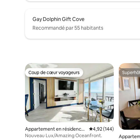
Gay Dolphin Gift Cove
Recommandé par 55 habitants
Coup de cœur voyageurs
Superhô
Coup de cœur voyageurs
Superhô
Appartement en résidence ⋅
Évaluation moyenne sur 
4,92 (144)
Myrtle Beach
Nouveau Lux/Amazing Oceanfront.
Appartem