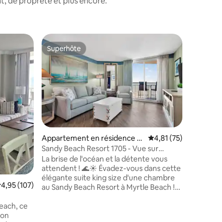
, de propreté et plus encore.
Appartem
Superhôte
Coup de
lus appréciés
Superhôte
Coup de
⋅ Myrtle 
*Bord de
couper le
Magnifiq
des murs 
une vue 
Atlantique
de la vil
regardez 
depuis vo
profitez 
ntaires : 4,74 sur 5
Appartement en résidence ⋅
Évaluation moyenne su
4,81 (75)
rivière p
Myrtle Beach
Sandy Beach Resort 1705 - Vue sur
seulemen
l'océan
La brise de l'océan et la détente vous
nouvelle 
attendent ! 🌊☀️ Évadez-vous dans cette
restauran
élégante suite king size d'une chambre
nautique
valuation moyenne sur la base de 107 commentaires : 4,95 sur 5
4,95 (107)
au Sandy Beach Resort à Myrtle Beach !
Pas d'an
Dotée d'une vue partielle sur l'océan
devez avo
Beach, ce
depuis votre balcon privé, cette retraite
non
confortable offre un confort moderne,