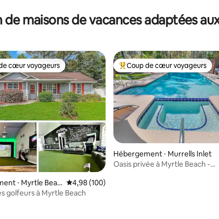
 de maisons de vacances adaptées aux
de cœur voyageurs
Coup de cœur voyageurs
 cœur voyageurs les plus appréciés
Coups de cœur voyageurs les p
Hébergement ⋅ Murrells Inlet
Oasis privée à Myrtle Beach -
 la base de 30 commentaires : 4,83 sur 5
6 chambres/15 couchages
ent ⋅ Myrtle Beac
Évaluation moyenne sur la base de 100 commen
4,98 (100)
es golfeurs à Myrtle Beach