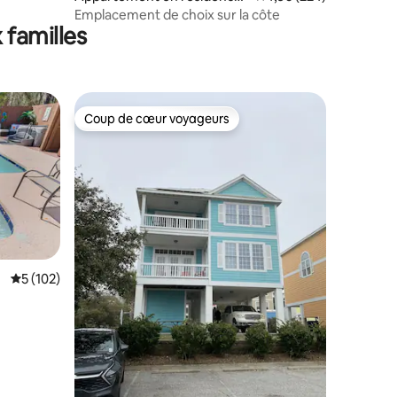
⋅ Myrtle Beach
Emplacement de choix sur la côte
 familles
Coup de cœur voyageurs
lus appréciés
Coup de cœur voyageurs
Évaluation moyenne sur la base de 102 commentaires : 5 sur 5
5 (102)
taires : 4,98 sur 5