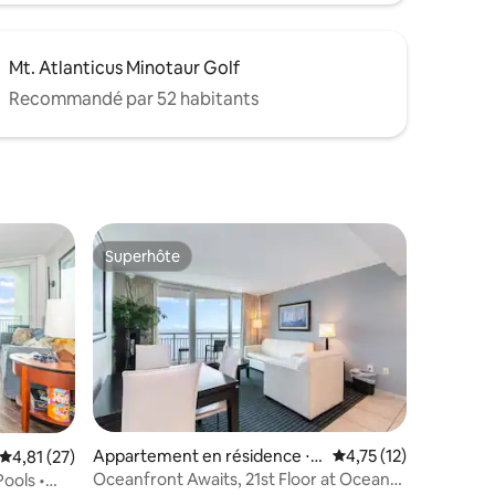
Mt. Atlanticus Minotaur Golf
Recommandé par 52 habitants
Superhôte
Superhôte
Appartement en résidence ⋅
Évaluation moyenne su
4,75 (12)
Évaluation moyenne sur la base de 27 commentaires : 4,81 sur 5
4,81 (27)
Myrtle Beach
Oceanfront Awaits, 21st Floor at Oceans
ools •
ntaires : 4,71 sur 5