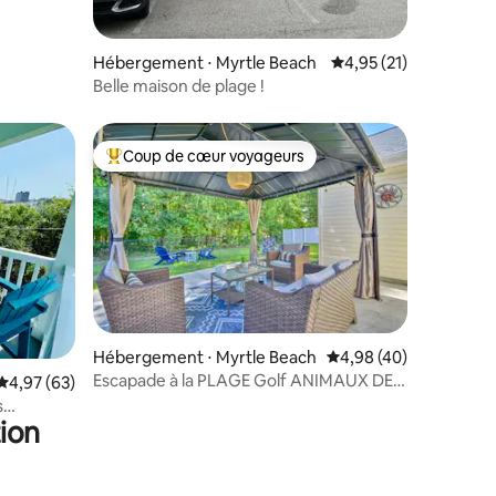
Hébergement ⋅ Myrtle Beach
Évaluation moyenne su
4,95 (21)
Belle maison de plage !
Coup de cœur voyageurs
lus appréciés
Coups de cœur voyageurs les plus appréciés
ntaires : 4,82 sur 5
Hébergement ⋅ Myrtle Beach
Évaluation moyenne su
4,98 (40)
Escapade à la PLAGE Golf ANIMAUX DE
Évaluation moyenne sur la base de 63 commentaires : 4,97 sur 5
4,97 (63)
COMPAGNIE Motards bienvenus Jardin
s
clôturé
ion