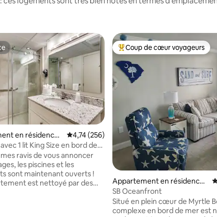
: ces logements sont très bien notés en termes d'emplacement
te
Coup de cœur voyageurs
te
Coups de cœur voyageurs les p
la base de 203 commentaires : 4,93 sur 5
ent en résidence ⋅
Évaluation moyenne sur la base de 256 comme
4,74 (256)
each
vec 1 lit King Size en bord de
age à Sandy Beach
mes ravis de vous annoncer
ages, les piscines et les
ts sont maintenant ouverts !
Appartement en résidence ⋅
É
tement est nettoyé par des
Myrtle Beach
SB Oceanfront
es principales
Situé en plein cœur de Myrtle 
stiques de cet appartement
complexe en bord de mer est 
ent : * Une chambre en bord