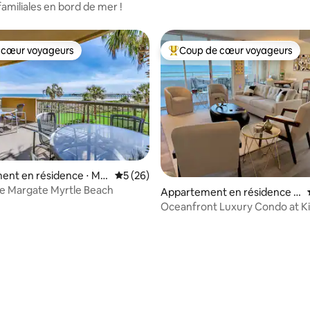
Hot Tubs
each
familiales en bord de mer !
 cœur voyageurs
Coup de cœur voyageurs
 cœur voyageurs
Coups de cœur voyageurs les p
 la base de 213 commentaires : 4,84 sur 5
ent en résidence ⋅ My
Évaluation moyenne sur la base de 26 co
5 (26)
h
e Margate Myrtle Beach
Appartement en résidence ⋅
Myrtle Beach
Oceanfront Luxury Condo at K
Plantation