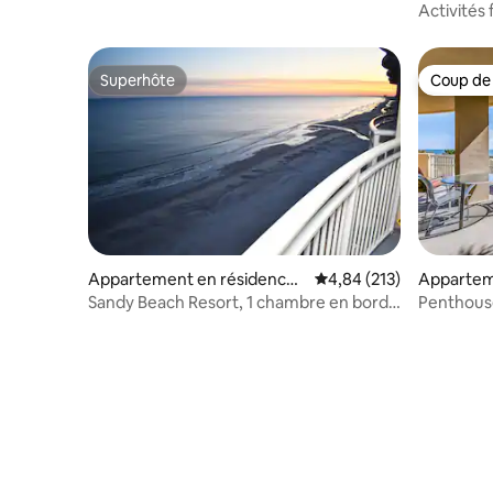
Myrtle B
Activités 
Superhôte
Coup de
Superhôte
Coup de
Appartement en résidence ⋅
Évaluation moyenne sur
4,84 (213)
Appartem
Myrtle Beach
rtle Beac
Sandy Beach Resort, 1 chambre en bord
Penthous
de mer, 8 voyageurs