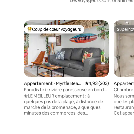
Les voyageurs sont unanimes 
Coup de cœur voyageurs
Superhô
Coups de cœur voyageurs les plus appréciés
Superhô
Appartement ⋅ Myrtle Beac
Évaluation moyenne sur 
4,93 (203)
Appartem
h
Myrtle B
Paradis tiki : rivière paresseuse en bord
Chambre a
de mer + jacuzzis
mer 8e ét
❀LE MEILLEUR emplacement : à
Nous som
quelques pas de la plage, à distance de
que les pl
marche de la promenade, à quelques
restauran
minutes des commerces, des
Cet appar
restaurants et des attractions. ❀Passez
professionnels !! L
du temps avec vos amis dans le JACUZZI
caractéri
pour 16 personnes. Terrasses de
comprenn