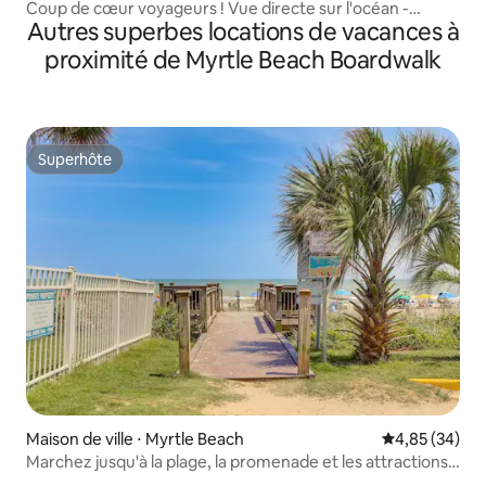
Coup de cœur voyageurs ! Vue directe sur l'océan -
Autres superbes locations de vacances à
St.Clement
proximité de Myrtle Beach Boardwalk
Superhôte
Superhôte
Maison de ville ⋅ Myrtle Beach
Évaluation mo
4,85 (34)
Marchez jusqu'à la plage, la promenade et les attractions
de Broadway