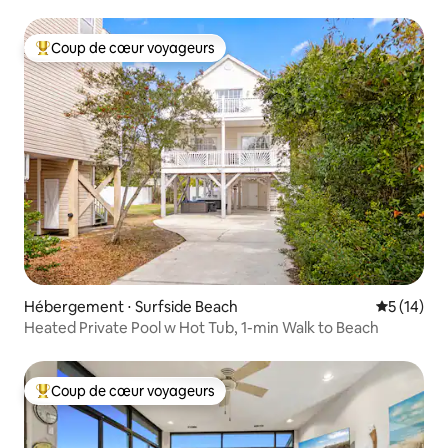
Coup de cœur voyageurs
Coups de cœur voyageurs les plus appréciés
Hébergement ⋅ Surfside Beach
Évaluation
5 (14)
Heated Private Pool w Hot Tub, 1-min Walk to Beach
Coup de cœur voyageurs
Coups de cœur voyageurs les plus appréciés