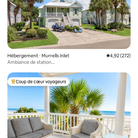
Hébergement ⋅ Murrells Inlet
Évaluation moy
4,92 (272)
Ambiance de station
balnéaire|Piscines|Golfette|Pataugeoire
Coup de cœur voyageurs
Coups de cœur voyageurs les plus appréciés