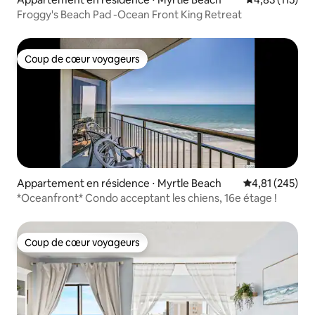
Froggy's Beach Pad -Ocean Front King Retreat
Coup de cœur voyageurs
Coup de cœur voyageurs
Appartement en résidence ⋅ Myrtle Beach
Évaluation moy
4,81 (245)
*Oceanfront* Condo acceptant les chiens, 16e étage !
Coup de cœur voyageurs
Coup de cœur voyageurs