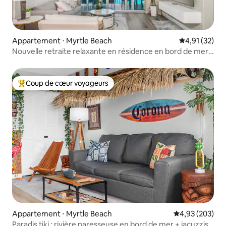
Appartement ⋅ Myrtle Beach
Évaluation mo
4,91 (32)
Nouvelle retraite relaxante en résidence en bord de mer
avec 2 chambres
Coup de cœur voyageurs
Coups de cœur voyageurs les plus appréciés
Appartement ⋅ Myrtle Beach
Évaluation moy
4,93 (203)
Paradis tiki : rivière paresseuse en bord de mer + jacuzzis