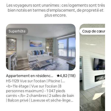
Les voyageurs sont unanimes : ces logements sont très
bien notés en termes d'emplacement, de propreté et
plus encore.
Superhôte
Coup de cœur vo
Superhôte
Coup de cœur vo
Appartement en résidence ⋅
Évaluation moyenne sur la base 
4,82 (118)
Myrtle Beach
HS-1129 Vue sur l'océan | Piscine |
Jacuzzi | Rivière paresseuse
<b>11e étage | Vue sur l'océan (8
personnes maximum) - 1 047 pieds
carrés </b> 2 chambres | 2 salles de bain
| Balcon privé | Laveuse et sèche-linge
dans le logement 1 lit King Size | 2 lits
Queen Size | 1 canapé-lit Le voyageur