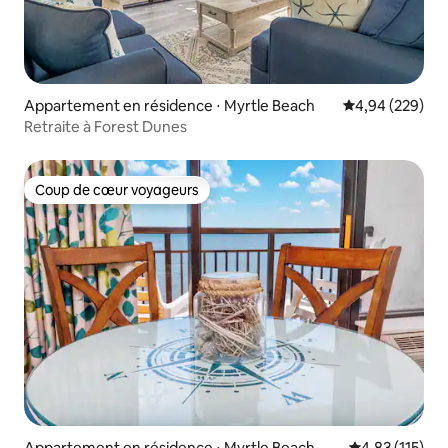
Appartement en résidence ⋅ Myrtle Beach
Évaluation moy
4,94 (229)
Retraite à Forest Dunes
Coup de cœur voyageurs
Coup de cœur voyageurs
Appartement en résidence ⋅ Myrtle Beach
Évaluation moy
4,83 (115)