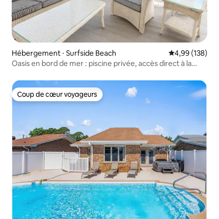
Hébergement ⋅ Surfside Beach
Évaluation moy
4,99 (138)
Oasis en bord de mer : piscine privée, accès direct à la
plage
Coup de cœur voyageurs
Coup de cœur voyageurs