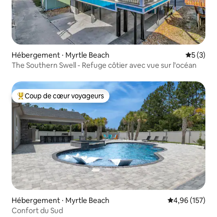
Hébergement ⋅ Myrtle Beach
Évaluatio
5 (3)
The Southern Swell - Refuge côtier avec vue sur l'océan
Coup de cœur voyageurs
Coups de cœur voyageurs les plus appréciés
Hébergement ⋅ Myrtle Beach
Évaluation moy
4,96 (157)
Confort du Sud