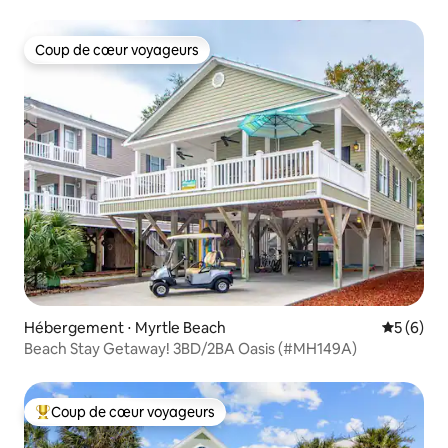
Coup de cœur voyageurs
Coup de cœur voyageurs
Hébergement ⋅ Myrtle Beach
Évaluatio
5 (6)
Beach Stay Getaway! 3BD/2BA Oasis (#MH149A)
Coup de cœur voyageurs
Coups de cœur voyageurs les plus appréciés