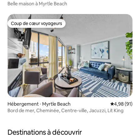
Belle maison à Myrtle Beach
Coup de cœur voyageurs
Coup de cœur voyageurs
Hébergement ⋅ Myrtle Beach
Évaluation mo
4,98 (91)
Bord de mer, Cheminée, Centre-ville, Jacuzzi, Lit King
Destinations à découvrir