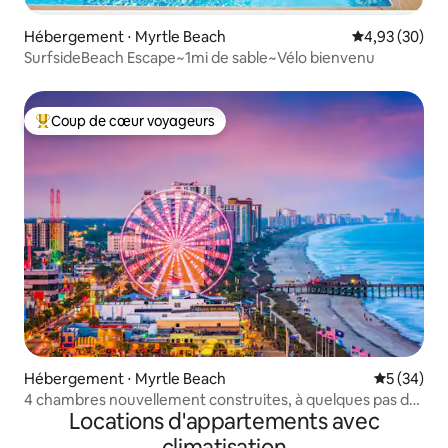
Hébergement ⋅ Myrtle Beach
Évaluation mo
4,93 (30)
SurfsideBeach Escape~1mi de sable~Vélo bienvenu
Coup de cœur voyageurs
Coups de cœur voyageurs les plus appréciés
Hébergement ⋅ Myrtle Beach
Évaluation
5 (34)
4 chambres nouvellement construites, à quelques pas de
Locations d'appartements avec
la plage, barbecue, téléviseurs intelligents
climatisation