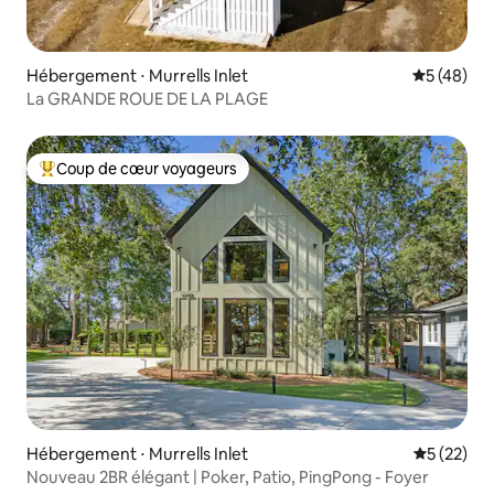
Hébergement ⋅ Murrells Inlet
Évaluation
5 (48)
La GRANDE ROUE DE LA PLAGE
Coup de cœur voyageurs
Coups de cœur voyageurs les plus appréciés
Hébergement ⋅ Murrells Inlet
Évaluation
5 (22)
Nouveau 2BR élégant | Poker, Patio, PingPong - Foyer