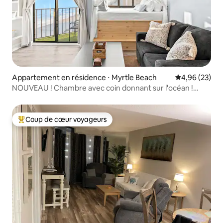
Appartement en résidence ⋅ Myrtle Beach
Évaluation mo
4,96 (23)
NOUVEAU ! Chambre avec coin donnant sur l'océan !
Ambiance cosy.
Coup de cœur voyageurs
Coups de cœur voyageurs les plus appréciés