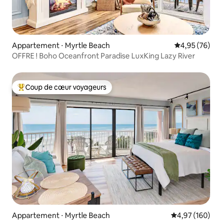
Appartement ⋅ Myrtle Beach
Évaluation mo
4,95 (76)
OFFRE ! Boho Oceanfront Paradise LuxKing Lazy River
Coup de cœur voyageurs
Coups de cœur voyageurs les plus appréciés
Appartement ⋅ Myrtle Beach
Évaluation moy
4,97 (160)