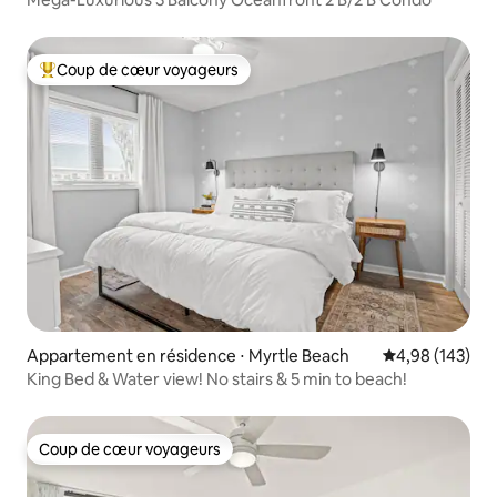
Coup de cœur voyageurs
Coups de cœur voyageurs les plus appréciés
Appartement en résidence ⋅ Myrtle Beach
Évaluation moy
4,98 (143)
King Bed & Water view! No stairs & 5 min to beach!
Coup de cœur voyageurs
Coup de cœur voyageurs