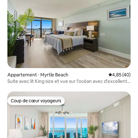
Appartement ⋅ Myrtle Beach
Évaluation mo
4,85 (40)
Suite avec lit King size et vue sur l'océan avec d'excellents
équipements !
Coup de cœur voyageurs
Coup de cœur voyageurs