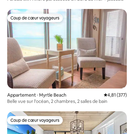
Coup de cœur voyageurs
Coup de cœur voyageurs
Appartement ⋅ Myrtle Beach
Évaluation moy
4,81 (377)
Belle vue sur l'océan, 2 chambres, 2 salles de bain
Coup de cœur voyageurs
Coup de cœur voyageurs