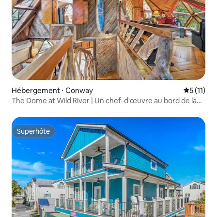
Hébergement ⋅ Conway
Évaluatio
5 (11)
The Dome at Wild River | Un chef-d'œuvre au bord de la
rivière
Superhôte
Superhôte