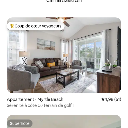
Coup de cœur voyageurs
Coups de cœur voyageurs les plus appréciés
Appartement ⋅ Myrtle Beach
Évaluation mo
4,98 (51)
Sérénité à côté du terrain de golf !
Superhôte
Superhôte