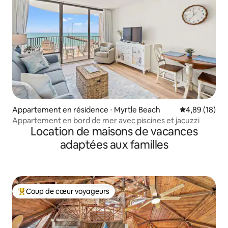
Appartement en résidence ⋅ Myrtle Beach
Évaluation mo
4,89 (18)
Appartement en bord de mer avec piscines et jacuzzi
Location de maisons de vacances
adaptées aux familles
Coup de cœur voyageurs
Coups de cœur voyageurs les plus appréciés