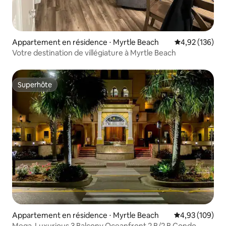
Appartement en résidence ⋅ Myrtle Beach
Évaluation moy
4,92 (136)
Votre destination de villégiature à Myrtle Beach
Superhôte
Superhôte
Appartement en résidence ⋅ Myrtle Beach
Évaluation moy
4,93 (109)
Mega-Luxurious 3 Balcony Oceanfront 2 B/2 B Condo