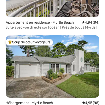
Appartement en résidence ⋅ Myrtle Beach
Évaluation mo
4,94 (94)
Suite avec vue directe sur l'océan ! Près de tout à Myrtle !
Coup de cœur voyageurs
Coups de cœur voyageurs les plus appréciés
Hébergement ⋅ Myrtle Beach
Évaluation mo
4,95 (98)