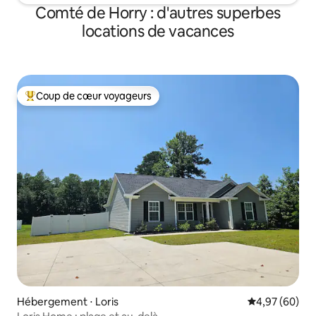
Comté de Horry : d'autres superbes
locations de vacances
Coup de cœur voyageurs
Coups de cœur voyageurs les plus appréciés
Hébergement ⋅ Loris
Évaluation mo
4,97 (60)