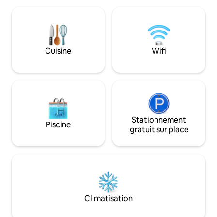
University. Vous aurez accès à
nature tout en regardant les aigrettes
l'ensemble de la m
voler, écoutez les huîtres se refermer
salon ouvert avec
lorsque la marée monte et descend, et
size, une cuisine
entendez les vagues de l'océan. Les
trois chambres, de
observations courantes incluent les
Cuisine
Wifi
complètes et une bu
pygargues à tête blanche, les pinsons
avons hâte de vou
peints, les colibris et plus encore !
Stationnement
Piscine
gratuit sur place
Climatisation