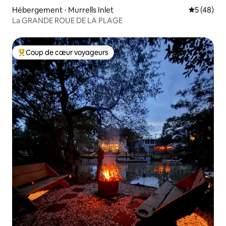
Hébergement ⋅ Murrells Inlet
Évaluation
5 (48)
La GRANDE ROUE DE LA PLAGE
Coup de cœur voyageurs
Coups de cœur voyageurs les plus appréciés