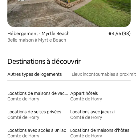
Hébergement ⋅ Myrtle Beach
Évaluation mo
4,95 (98)
Belle maison à Myrtle Beach
Destinations à découvrir
Autres types de logements
Lieux incontournables à proximit
Locations de maisons de vacances
Appart'hôtels
Comté de Horry
Comté de Horry
Locations de suites privées
Locations avec jacuzzi
Comté de Horry
Comté de Horry
Locations avec accès à un lac
Locations de maisons d'hôtes
Comté de Horry
Comté de Horry