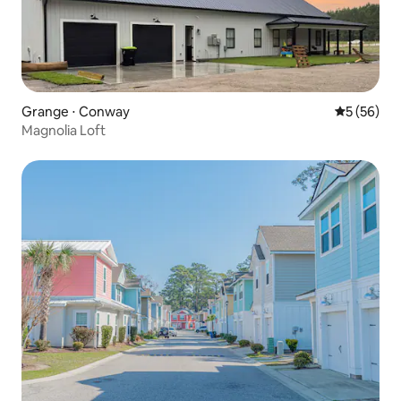
Grange ⋅ Conway
Évaluation
5 (56)
Magnolia Loft