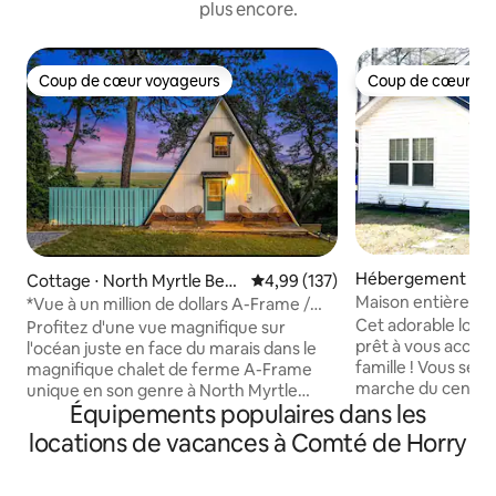
plus encore.
Coup de cœur voyageurs
Coup de cœur vo
Coup de cœur voyageurs
Coup de cœur vo
Hébergement ⋅ C
Cottage ⋅ North Myrtle Beac
Évaluation moyenne sur la base 
4,99 (137)
h
Maison entière bo
*Vue à un million de dollars A-Frame /
ville de Conway
Jacuzzi / Foyer*
Cet adorable loge
Profitez d'une vue magnifique sur
prêt à vous accueil
l'océan juste en face du marais dans le
famille ! Vous serez à distance de
magnifique chalet de ferme A-Frame
marche du centre-
unique en son genre à North Myrtle
Équipements populaires dans les
vous pourrez prof
Beach, en Caroline du Sud. Profitez du
incroyables, de bo
café et de vos boissons préférées sur la
locations de vacances à Comté de Horry
la République et 
terrasse arrière tout en regardant le
fluviale ! À seulement 17 miles de Myrtle
lever du soleil sur l'océan Atlantique.
Beach et à 5 miles
Profitez de la paix et de la sérénité de la