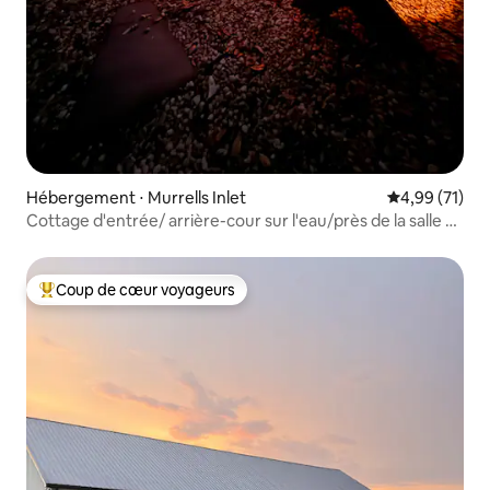
Hébergement ⋅ Murrells Inlet
Évaluation mo
4,99 (71)
Cottage d'entrée/ arrière-cour sur l'eau/près de la salle à
manger
Coup de cœur voyageurs
Coups de cœur voyageurs les plus appréciés