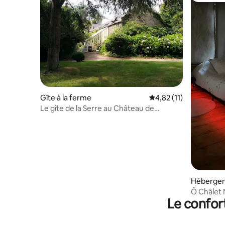
Gîte à la ferme
Évaluation moyenne su
4,82 (11)
Le gîte de la Serre au Château de
Flottemanville
Héberge
Ô Châlet
Le confor