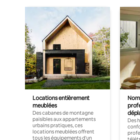
Locations entièrement
Noma
meublées
prof
dépl
Des cabanes de montagne
paisibles aux appartements
Des 
urbains pratiques, ces
confo
locations meublées offrent
profe
tous les équipements d'un
télét