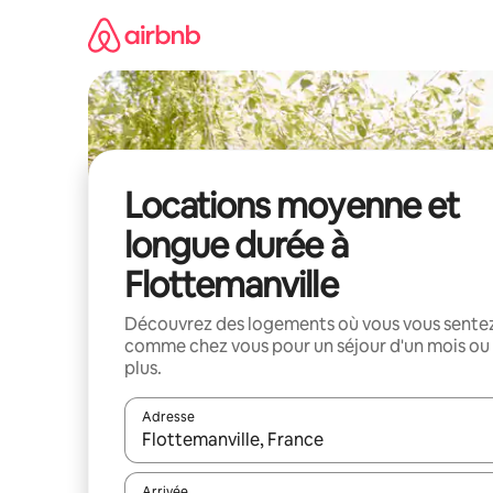
Aller
directement
au
contenu
Locations moyenne et
longue durée à
Flottemanville
Découvrez des logements où vous vous sente
comme chez vous pour un séjour d'un mois ou
plus.
Adresse
Lorsque les résultats s'affichent, utilisez les flèc
Arrivée