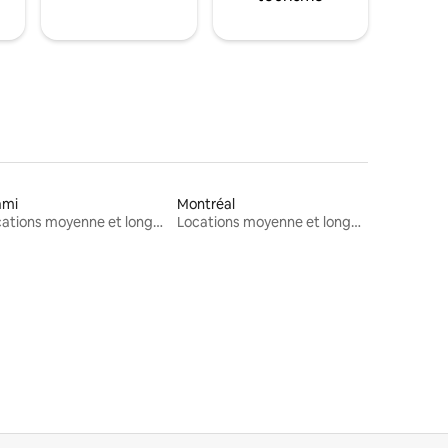
ami
Montréal
Locations moyenne et longue durée
Locations moyenne et longue durée