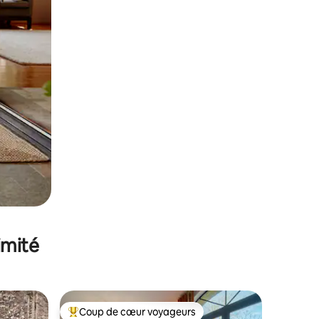
imité
Coup de cœur voyageurs
Coups de cœur voyageurs les plus appréciés