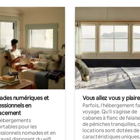
des numériques et
Vous allez vous y plaire
essionnels en
Parfois, l'hébergement fai
voyage. Qu'il s'agisse de
acement
cabanes à flanc de falais
hébergements
de péniches tranquilles, 
rtables pour les
locations sont dotées de
ssionnels nomades et en
caractéristiques uniques
ravail disposant du wifi