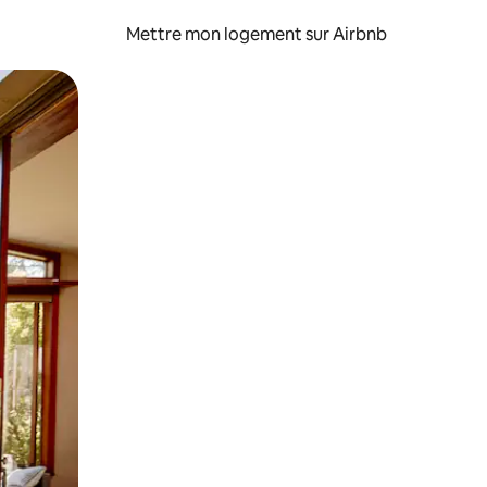
Mettre mon logement sur Airbnb
sant glisser.