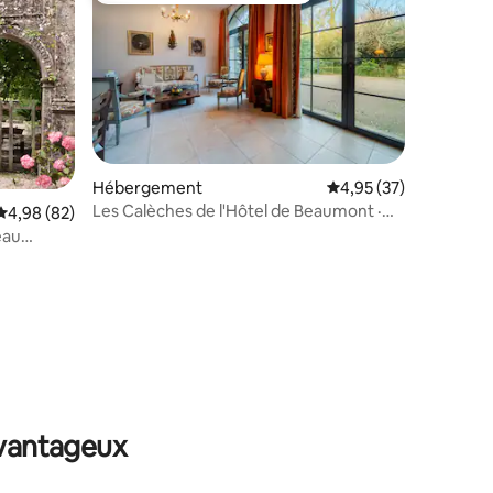
Hébergement
Évaluation moyenne su
4,95 (37)
Les Calèches de l'Hôtel de Beaumont ·
Évaluation moyenne sur la base de 82 commentaires : 4,98 sur 5
4,98 (82)
Calme · Wifi
eau
taires : 4,98 sur 5
avantageux