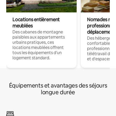
Locations entièrement
Nomades num
meublées
professionnel
déplacement
Des cabanes de montagne
paisibles aux appartements
Des hébergem
urbains pratiques, ces
confortables p
locations meublées offrent
professionnels
tous les équipements d'un
télétravail dis
logement standard.
et d'espaces de
Équipements et avantages des séjours
longue durée