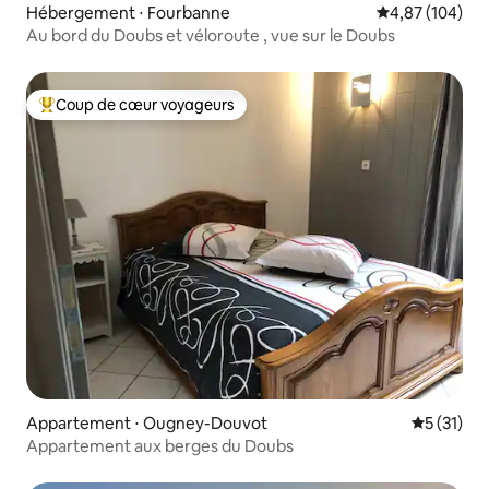
Hébergement ⋅ Fourbanne
Évaluation moy
4,87 (104)
Au bord du Doubs et véloroute , vue sur le Doubs
Coup de cœur voyageurs
Coups de cœur voyageurs les plus appréciés
Appartement ⋅ Ougney-Douvot
Évaluation
5 (31)
Appartement aux berges du Doubs