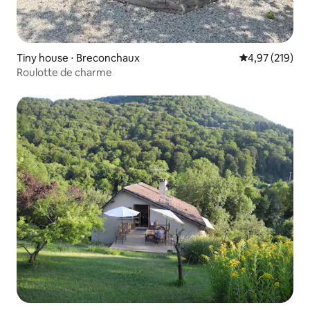
Tiny house ⋅ Breconchaux
Évaluation moy
4,97 (219)
Roulotte de charme