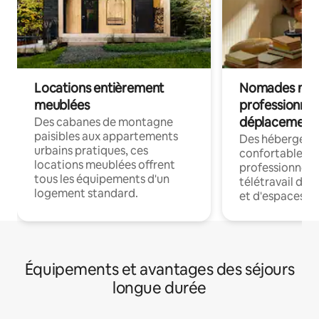
Locations entièrement
Nomades num
meublées
professionnel
déplacement
Des cabanes de montagne
paisibles aux appartements
Des hébergem
urbains pratiques, ces
confortables p
locations meublées offrent
professionnels
tous les équipements d'un
télétravail dis
logement standard.
et d'espaces de
Équipements et avantages des séjours
longue durée