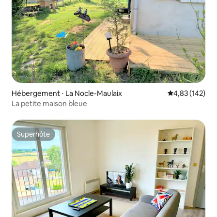
Hébergement ⋅ La Nocle-Maulaix
Évaluation moy
4,83 (142)
La petite maison bleue
Superhôte
Superhôte