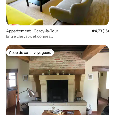
Appartement ⋅ Cercy-la-Tour
Évaluation mo
4,73 (15)
Entre chevaux et collines…
Coup de cœur voyageurs
Coup de cœur voyageurs