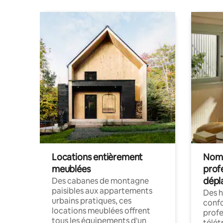
Locations entièrement
Noma
meublées
prof
dépl
Des cabanes de montagne
paisibles aux appartements
Des 
urbains pratiques, ces
confo
locations meublées offrent
profe
tous les équipements d'un
télét