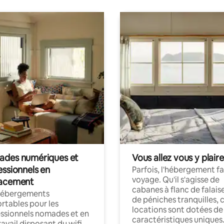
des numériques et
Vous allez vous y plaire
essionnels en
Parfois, l'hébergement fai
voyage. Qu'il s'agisse de
acement
cabanes à flanc de falais
hébergements
de péniches tranquilles, 
rtables pour les
locations sont dotées de
ssionnels nomades et en
caractéristiques uniques
ravail disposant du wifi