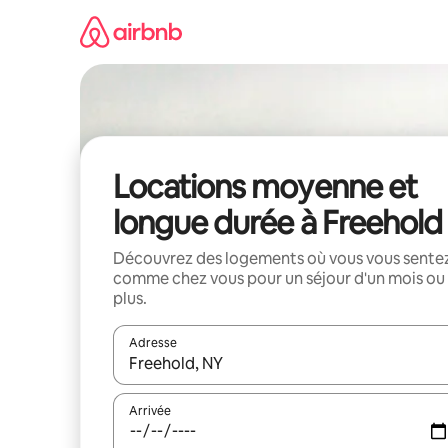
Aller
directement
au
contenu
Locations moyenne et
longue durée à Freehold
Découvrez des logements où vous vous sente
comme chez vous pour un séjour d'un mois ou
plus.
Adresse
Lorsque les résultats s'affichent, utilisez les flèc
Arrivée