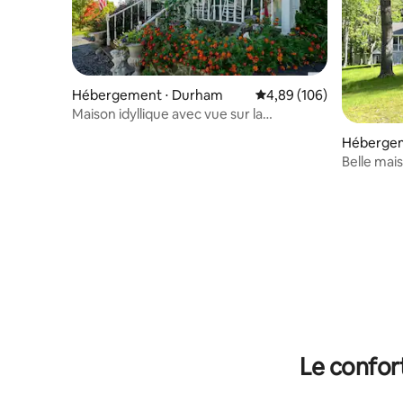
Hébergement ⋅ Durham
Évaluation moyenne sur 
4,89 (106)
Maison idyllique avec vue sur la
montagne Catskills près de Windham
Hébergem
Belle mai
et Hunter
Le confor