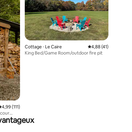
ntaires : 4,96 sur 5
Cottage ⋅ Le Caire
Évaluation moyenne su
4,88 (41)
King Bed/Game Room/outdoor fire pit
Évaluation moyenne sur la base de 111 commentaires : 4,99 sur 5
4,99 (111)
 cour
avantageux