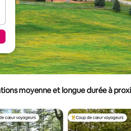
tions moyenne et longue durée à prox
de cœur voyageurs
Coup de cœur voyageurs
 cœur voyageurs les plus appréciés
Coups de cœur voyageurs les p