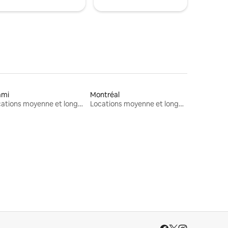
ami
Montréal
Locations moyenne et longue durée
Locations moyenne et longue durée