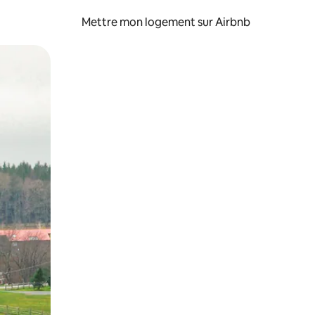
Mettre mon logement sur Airbnb
sant glisser.