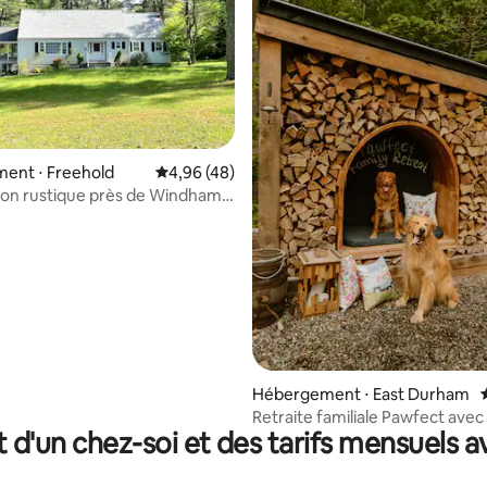
la base de 106 commentaires : 4,89 sur 5
ent ⋅ Freehold
Évaluation moyenne sur la base de 48 comme
4,96 (48)
son rustique près de Windham
Hébergement ⋅ East Durham
Retraite familiale Pawfect avec
t d'un chez-soi et des tarifs mensuels 
clôturée et parc pour chiens