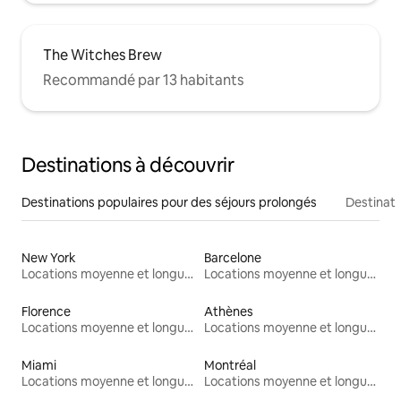
The Witches Brew
Recommandé par 13 habitants
Destinations à découvrir
Destinations populaires pour des séjours prolongés
Destinati
New York
Barcelone
Locations moyenne et longue durée
Locations moyenne et longue durée
Florence
Athènes
Locations moyenne et longue durée
Locations moyenne et longue durée
Miami
Montréal
Locations moyenne et longue durée
Locations moyenne et longue durée