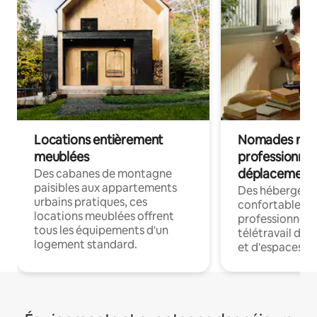
Locations entièrement
Nomades num
meublées
professionnel
déplacement
Des cabanes de montagne
paisibles aux appartements
Des hébergem
urbains pratiques, ces
confortables p
locations meublées offrent
professionnels
tous les équipements d'un
télétravail dis
logement standard.
et d'espaces de