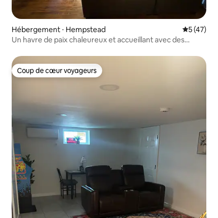
Hébergement ⋅ Hempstead
Évaluation
5 (47)
Un havre de paix chaleureux et accueillant avec des
touches modernes.
Coup de cœur voyageurs
Coup de cœur voyageurs