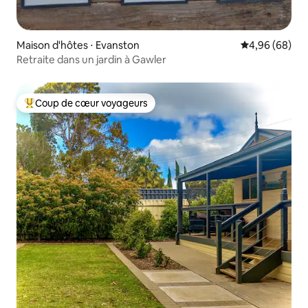
Maison d'hôtes ⋅ Evanston
Évaluation mo
4,96 (68)
Retraite dans un jardin à Gawler
Coup de cœur voyageurs
Coups de cœur voyageurs les plus appréciés