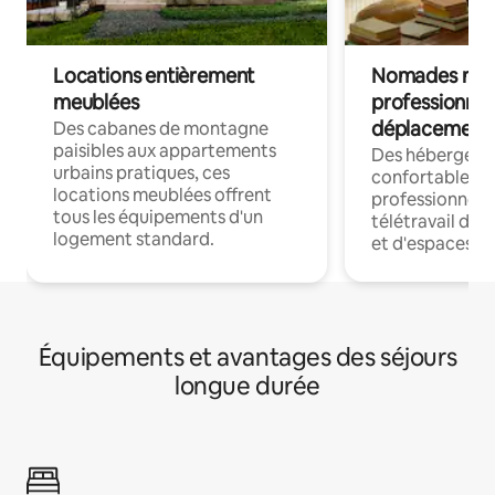
Locations entièrement
Nomades num
meublées
professionnel
déplacement
Des cabanes de montagne
paisibles aux appartements
Des hébergem
urbains pratiques, ces
confortables p
locations meublées offrent
professionnels
tous les équipements d'un
télétravail dis
logement standard.
et d'espaces de
Équipements et avantages des séjours
longue durée