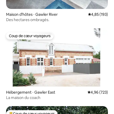
Maison d'hôtes ⋅ Gawler River
Évaluation moy
4,85 (193)
Des hectares ombragés.
Coup de cœur voyageurs
Coup de cœur voyageurs
Hébergement ⋅ Gawler East
Évaluation moy
4,96 (723)
La maison du coach
Coup de cœur voyageurs