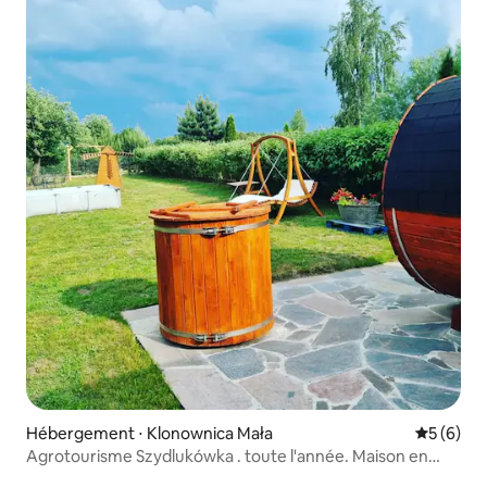
Hébergement ⋅ Klonownica Mała
Évaluatio
5 (6)
Agrotourisme Szydlukówka . toute l'année. Maison en
bois