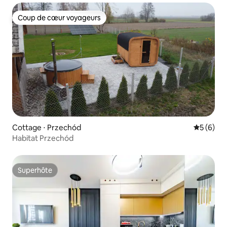
Coup de cœur voyageurs
Coup de cœur voyageurs
Cottage ⋅ Przechód
Évaluatio
5 (6)
Habitat Przechód
Superhôte
Superhôte