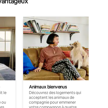
avantageux
Animaux bienvenus
t le
Découvrez des logements qui
acceptent les animaux de
e ou
compagnie pour emmener
ces
votre compagnon à quatre