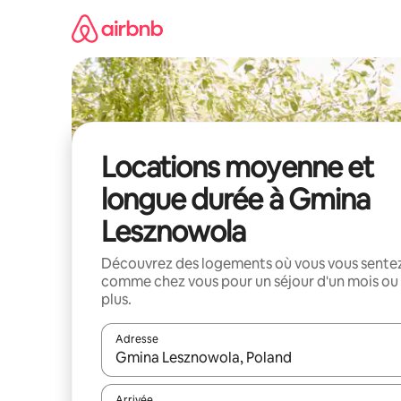
Aller
directement
au
contenu
Locations moyenne et
longue durée à Gmina
Lesznowola
Découvrez des logements où vous vous sente
comme chez vous pour un séjour d'un mois ou
plus.
Adresse
Lorsque les résultats s'affichent, utilisez les flèc
Arrivée