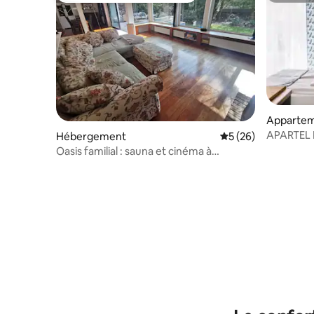
Apparte
APARTEL 
Hébergement
Évaluation moyenne 
5 (26)
Oasis familial : sauna et cinéma à
20 minutes de Varsovie