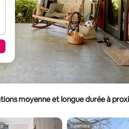
tions moyenne et longue durée à prox
te
Superhôte
te
Superhôte