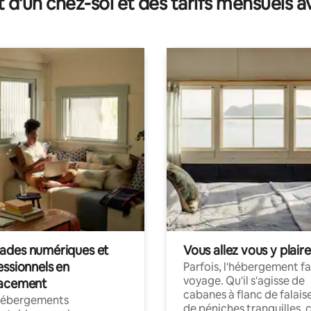
t d'un chez-soi et des tarifs mensuels 
des numériques et
Vous allez vous y plaire
essionnels en
Parfois, l'hébergement fai
voyage. Qu'il s'agisse de
acement
cabanes à flanc de falais
hébergements
de péniches tranquilles, 