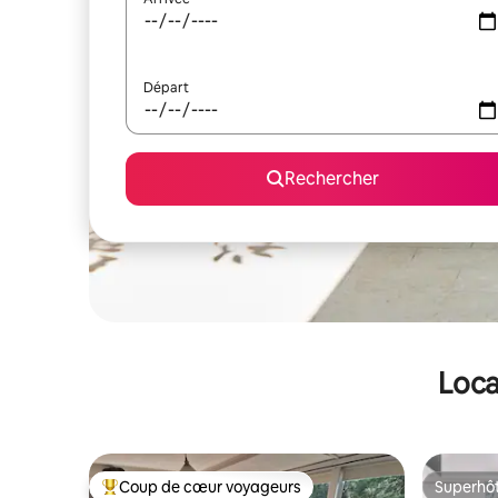
Départ
Rechercher
Loca
Coup de cœur voyageurs
Superhô
Coups de cœur voyageurs les plus appréciés
Superhô