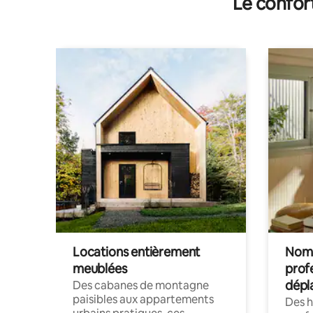
Le confor
Locations entièrement
Noma
meublées
prof
dépl
Des cabanes de montagne
paisibles aux appartements
Des 