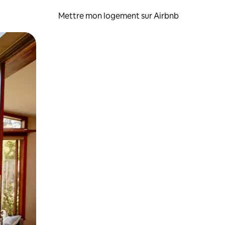
Mettre mon logement sur Airbnb
sant glisser.