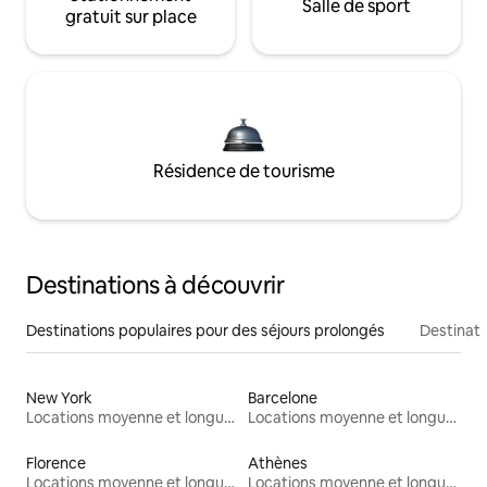
Salle de sport
gratuit sur place
Résidence de tourisme
Destinations à découvrir
Destinations populaires pour des séjours prolongés
Destinati
New York
Barcelone
Locations moyenne et longue durée
Locations moyenne et longue durée
Florence
Athènes
Locations moyenne et longue durée
Locations moyenne et longue durée