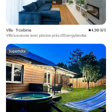
Villa ⋅ Trzebinia
Évaluation mo
4,98 (61)
Villa luxueuse avec piscine près d'Energylandiai
Superhôte
Superhôte