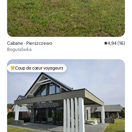
Cabane ⋅ Pierszczewo
Évaluation mo
4,94 (16)
Bogusiówka
Coup de cœur voyageurs
Coups de cœur voyageurs les plus appréciés