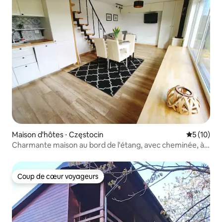
Maison d'hôtes ⋅ Częstocin
Évaluation
5 (10)
Charmante maison au bord de l'étang, avec cheminée, à
côté des chevaux
Coup de cœur voyageurs
Coup de cœur voyageurs