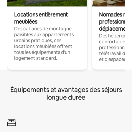
Locations entièrement
Nomades num
meublées
professionnel
déplacement
Des cabanes de montagne
paisibles aux appartements
Des hébergem
urbains pratiques, ces
confortables p
locations meublées offrent
professionnels
tous les équipements d'un
télétravail dis
logement standard.
et d'espaces de
Équipements et avantages des séjours
longue durée