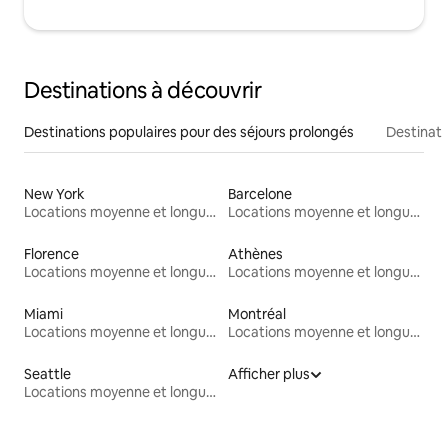
Destinations à découvrir
Destinations populaires pour des séjours prolongés
Destinati
New York
Barcelone
Locations moyenne et longue durée
Locations moyenne et longue durée
Florence
Athènes
Locations moyenne et longue durée
Locations moyenne et longue durée
Miami
Montréal
Locations moyenne et longue durée
Locations moyenne et longue durée
Seattle
Afficher plus
Locations moyenne et longue durée