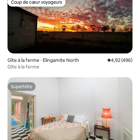
Coup de cœur voyageurs
Coup de cœur voyageurs
Gîte à la ferme ⋅ Elingamite North
Évaluation moy
4,92 (496)
Gîte à la ferme
Superhôte
Superhôte