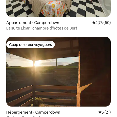
Appartement ⋅ Camperdown
Évaluation mo
4,75 (60)
La suite Elgar : chambre d'hôtes de Bert
Coup de cœur voyageurs
Coup de cœur voyageurs
Hébergement ⋅ Camperdown
Évaluation
5 (21)