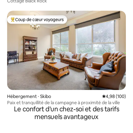
Cottage Black Rock
Coup de cœur voyageurs
Coups de cœur voyageurs les plus appréciés
Hébergement ⋅ Skibo
Évaluation moy
4,98 (100)
Paix et tranquillité de la campagne à proximité de la ville
Le confort d'un chez-soi et des tarifs
mensuels avantageux