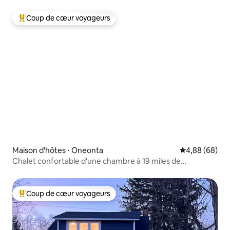
Coup de cœur voyageurs
Coups de cœur voyageurs les plus appréciés
Maison d'hôtes ⋅ Oneonta
Évaluation mo
4,88 (68)
Chalet confortable d'une chambre à 19 miles de
Cooperstown
Coup de cœur voyageurs
Coups de cœur voyageurs les plus appréciés