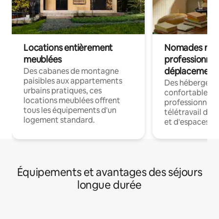
Locations entièrement
Nomades num
meublées
professionnel
déplacement
Des cabanes de montagne
paisibles aux appartements
Des hébergem
urbains pratiques, ces
confortables p
locations meublées offrent
professionnels
tous les équipements d'un
télétravail dis
logement standard.
et d'espaces de
Équipements et avantages des séjours
longue durée