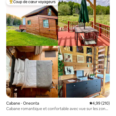
Coup de cœur voyageurs
Coups de cœur voyageurs les plus appréciés
Cabane ⋅ Oneonta
Évaluation moy
4,99 (210)
Cabane romantique et confortable avec vue sur les zones
humides