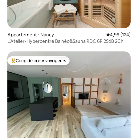
Appartement ⋅ Nancy
Évaluation moy
4,99 (124)
L’Atelier-Hypercentre Balnéo&Sauna RDC 6P 2SdB 2Ch
Coup de cœur voyageurs
Coups de cœur voyageurs les plus appréciés