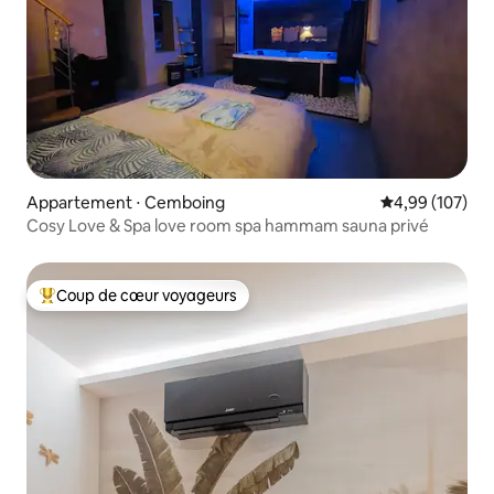
Appartement ⋅ Cemboing
Évaluation moy
4,99 (107)
Cosy Love & Spa love room spa hammam sauna privé
Coup de cœur voyageurs
Coups de cœur voyageurs les plus appréciés