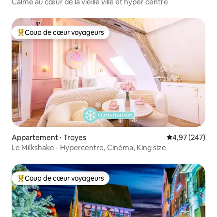
Calme au cœur de la vieille ville et hyper centre
Coup de cœur voyageurs
Coups de cœur voyageurs les plus appréciés
Appartement ⋅ Troyes
Évaluation moy
4,97 (247)
Le Milkshake - Hypercentre, Cinéma, King size
Coup de cœur voyageurs
Coups de cœur voyageurs les plus appréciés