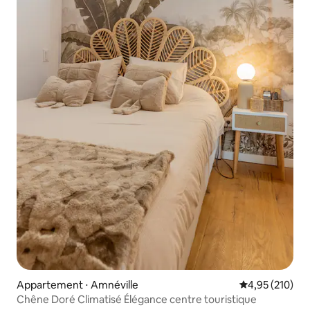
Appartement ⋅ Amnéville
Évaluation moy
4,95 (210)
Chêne Doré Climatisé Élégance centre touristique