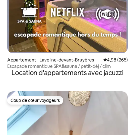
Appartement ⋅ Laveline-devant-Bruyères
Évaluation moy
4,98 (265)
Escapade romantique SPA&sauna / petit-déj / clim
Location d'appartements avec jacuzzi
Coup de cœur voyageurs
Coup de cœur voyageurs