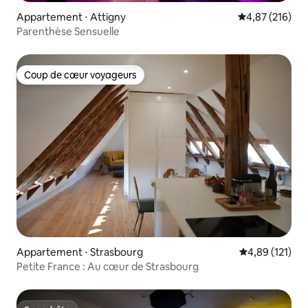
Appartement ⋅ Attigny
Évaluation moy
4,87 (216)
Parenthèse Sensuelle
Coup de cœur voyageurs
Coup de cœur voyageurs
Appartement ⋅ Strasbourg
Évaluation moy
4,89 (121)
Petite France : Au cœur de Strasbourg