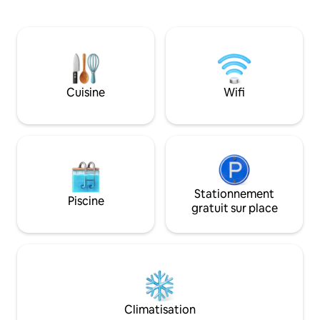
l'Alsace en famille, en couple ou entre
espace extérieur 
amis. À moins de 40 minutes d'Europa-
comprenant jacuzz
Park et de Rulantica, avec un
moment inoubliabl
stationnement facile et gratuit à
équipés, chambre 
proximité. Confort premium, grands
King Size, salle d’eau, un WC, une cuisine
espaces et emplacement privilégié pour
équipée , canapé 
un séjour inoubliable.
Cuisine
Wifi
Stationnement
Piscine
gratuit sur place
Climatisation