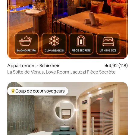
Appartement ⋅ Schirrhein
Évaluation moy
4,92 (118)
La Suite de Vénus, Love Room Jacuzzi Pièce Secrète
Coup de cœur voyageurs
Coups de cœur voyageurs les plus appréciés