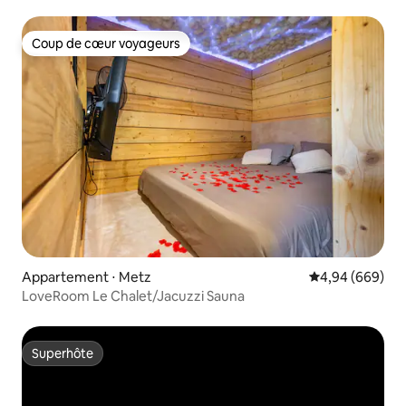
Coup de cœur voyageurs
Coup de cœur voyageurs
Appartement ⋅ Metz
Évaluation moye
4,94 (669)
LoveRoom Le Chalet/Jacuzzi Sauna
Superhôte
Superhôte