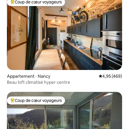
Coup de cœur voyageurs
Coups de cœur voyageurs les plus appréciés
Appartement ⋅ Nancy
Évaluation moy
4,95 (469)
Beau loft climatisé hyper centre
Coup de cœur voyageurs
Coups de cœur voyageurs les plus appréciés