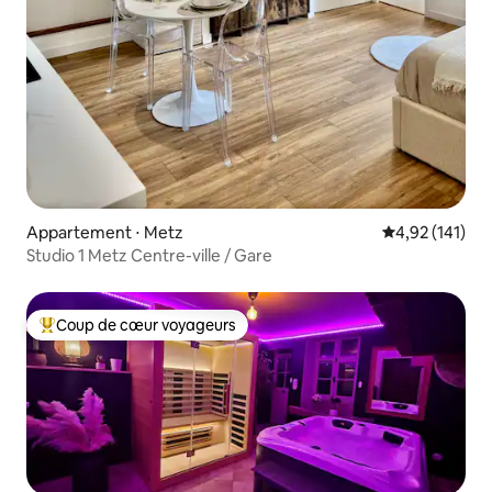
Appartement ⋅ Metz
Évaluation moy
4,92 (141)
Studio 1 Metz Centre-ville / Gare
Coup de cœur voyageurs
Coups de cœur voyageurs les plus appréciés