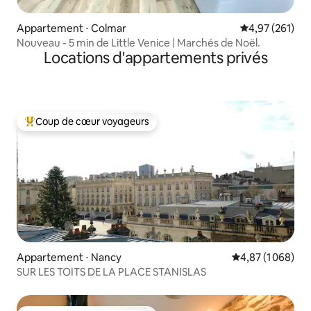
Appartement ⋅ Colmar
Évaluation moy
4,97 (261)
Nouveau - 5 min de Little Venice | Marchés de Noël.
Locations d'appartements privés
Coup de cœur voyageurs
Coups de cœur voyageurs les plus appréciés
Appartement ⋅ Nancy
Évaluation moyen
4,87 (1 068)
SUR LES TOITS DE LA PLACE STANISLAS