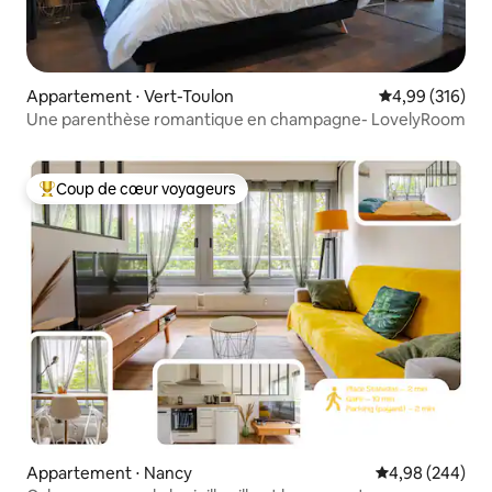
Appartement ⋅ Vert-Toulon
Évaluation moy
4,99 (316)
Une parenthèse romantique en champagne- LovelyRoom
Coup de cœur voyageurs
Coups de cœur voyageurs les plus appréciés
Appartement ⋅ Nancy
Évaluation moy
4,98 (244)