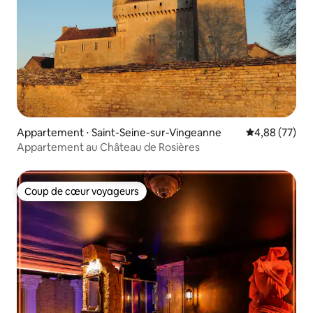
Appartement ⋅ Saint-Seine-sur-Vingeanne
Évaluation mo
4,88 (77)
Appartement au Château de Rosières
Coup de cœur voyageurs
Coup de cœur voyageurs