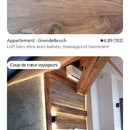
Appartement ⋅ Grendelbruch
Évaluation moy
4,89 (102)
Loft bien-être avec balnéo, massages et hammam!
Coup de cœur voyageurs
Coup de cœur voyageurs