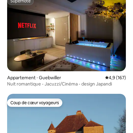
Superhôte
Superhôte
Appartement ⋅ Guebwiller
Évaluation mo
4,9 (167)
Nuit romantique - Jacuzzi/Cinéma - design Japandi
Coup de cœur voyageurs
Coup de cœur voyageurs