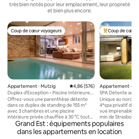
très bien notés pour leur emplacement, leur propreté
et bien plus encore.
Coup de cœur voyageurs
Coup de cœur 
Coup de cœur voyageurs
Coups de cœur vo
Appartement ⋅ Mutzig
Évaluation moyenne sur la base 
4,86 (576)
Appartement ⋅ Sch
Duplex d'Exception • Piscine Intérieure
SPA Détente au S
Privée
spa privé
Offrez-vous une parenthèse détente
Unique au nord de
dans ce duplex de standing de 155 m²
4*spa privatif de l
avec 3 chambres et une piscine
vue imprenable sur
intérieure privée chauffée à 30 °C toute
min de Strasbourg
Grand Est : équipements populaires
l'année. Situé entre Strasbourg et
min de Haguenau , 
Colmar, au pied des Vosges et sur la
minutes du golf 
dans les appartements en location
Route des Vins, il est idéal pour découvrir
Suite de rêve avec