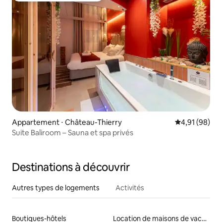
Appartement ⋅ Château-Thierry
Évaluation mo
4,91 (98)
Suite Baliroom – Sauna et spa privés
Destinations à découvrir
Autres types de logements
Activités
Boutiques-hôtels
Location de maisons de vacances