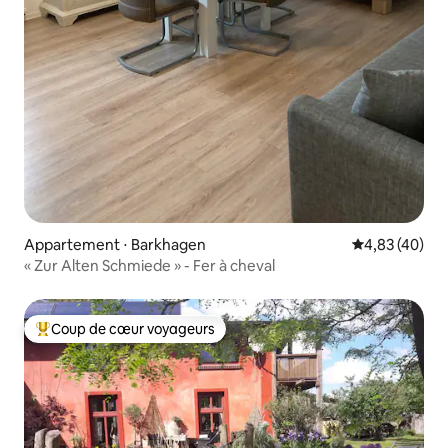
Appartement ⋅ Barkhagen
Évaluation mo
4,83 (40)
« Zur Alten Schmiede » - Fer à cheval
Coup de cœur voyageurs
Coups de cœur voyageurs les plus appréciés