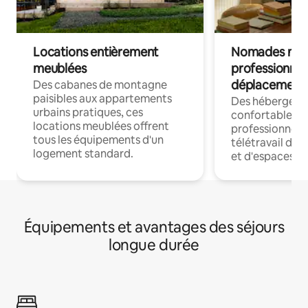
Locations entièrement
Nomades num
meublées
professionnel
déplacement
Des cabanes de montagne
paisibles aux appartements
Des hébergem
urbains pratiques, ces
confortables p
locations meublées offrent
professionnels
tous les équipements d'un
télétravail dis
logement standard.
et d'espaces de
Équipements et avantages des séjours
longue durée