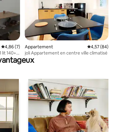
entaires : 4,8 sur 5
Évaluation moyenne sur la base de 7 commentaires : 4,86 sur 5
4,86 (7)
Appartement
Évaluation moyenne su
4,57 (84)
 lit 140+
joli Appartement en centre ville climatisé
avantageux