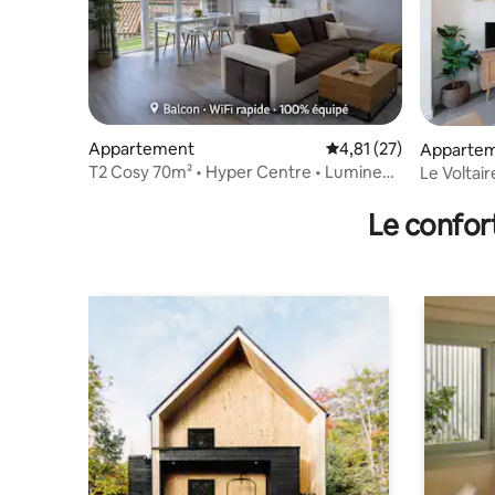
Appartement
Évaluation moyenne su
4,81 (27)
Apparte
T2 Cosy 70m² • Hyper Centre • Lumineux
Le Voltai
+ Parking
Le confor