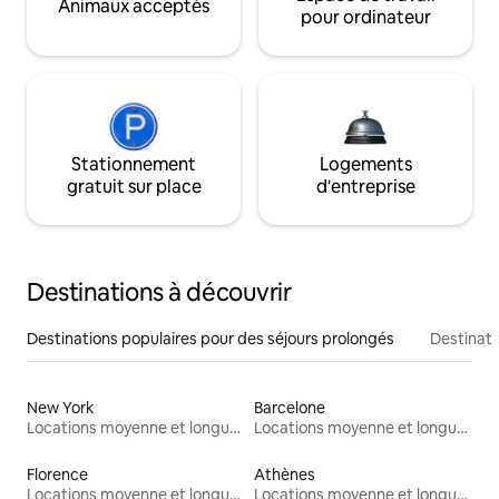
Animaux acceptés
pour ordinateur
Stationnement
Logements
gratuit sur place
d'entreprise
Destinations à découvrir
Destinations populaires pour des séjours prolongés
Destinati
New York
Barcelone
Locations moyenne et longue durée
Locations moyenne et longue durée
Florence
Athènes
Locations moyenne et longue durée
Locations moyenne et longue durée