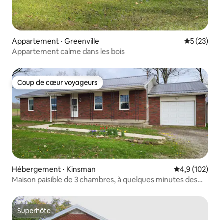
Appartement ⋅ Greenville
Évaluation
5 (23)
Appartement calme dans les bois
Coup de cœur voyageurs
Coup de cœur voyageurs
Hébergement ⋅ Kinsman
Évaluation mo
4,9 (102)
Maison paisible de 3 chambres, à quelques minutes des
attractions !
Superhôte
Superhôte