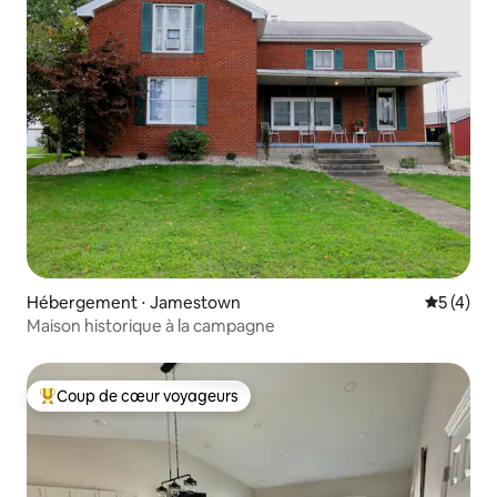
Hébergement ⋅ Jamestown
Évaluatio
5 (4)
Maison historique à la campagne
Coup de cœur voyageurs
Coups de cœur voyageurs les plus appréciés