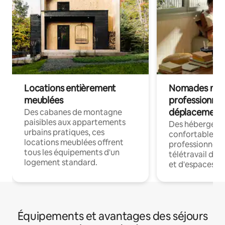
Locations entièrement
Nomades num
meublées
professionnel
déplacement
Des cabanes de montagne
paisibles aux appartements
Des hébergem
urbains pratiques, ces
confortables p
locations meublées offrent
professionnels
tous les équipements d'un
télétravail dis
logement standard.
et d'espaces de
Équipements et avantages des séjours