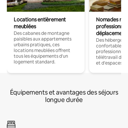
Locations entièrement
Nomades num
meublées
professionnel
déplacement
Des cabanes de montagne
paisibles aux appartements
Des hébergem
urbains pratiques, ces
confortables p
locations meublées offrent
professionnels
tous les équipements d'un
télétravail dis
logement standard.
et d'espaces de
Équipements et avantages des séjours
longue durée