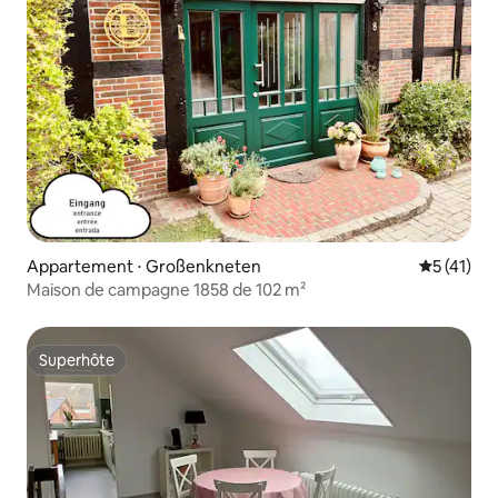
Appartement ⋅ Großenkneten
Évaluation
5 (41)
Maison de campagne 1858 de 102 m²
Superhôte
Superhôte