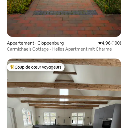
Appartement ⋅ Cloppenburg
Évaluation moy
4,96 (100)
Carmichaels Cottage - Helles Apartment mit Charme
Coup de cœur voyageurs
Coups de cœur voyageurs les plus appréciés