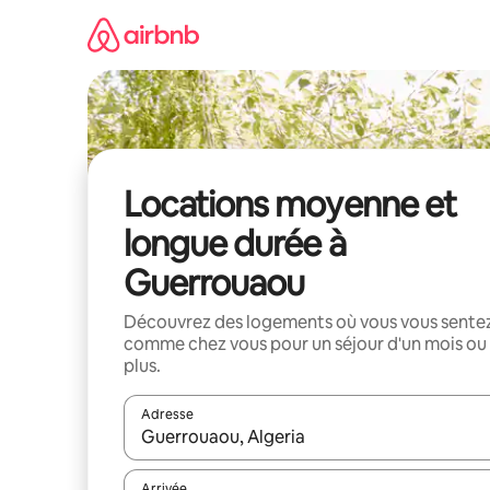
Aller
directement
au
contenu
Locations moyenne et
longue durée à
Guerrouaou
Découvrez des logements où vous vous sente
comme chez vous pour un séjour d'un mois ou
plus.
Adresse
Lorsque les résultats s'affichent, utilisez les flèc
Arrivée