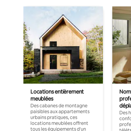
Locations entièrement
Noma
meublées
prof
dépl
Des cabanes de montagne
paisibles aux appartements
Des 
urbains pratiques, ces
confo
locations meublées offrent
profe
tous les équipements d'un
télét