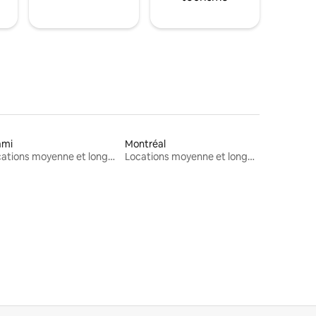
ami
Montréal
Locations moyenne et longue durée
Locations moyenne et longue durée