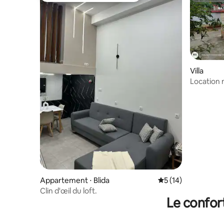
Villa
Location 
famille
Appartement ⋅ Blida
Évaluation moyenne
5 (14)
Clin d'œil du loft.
Le confor