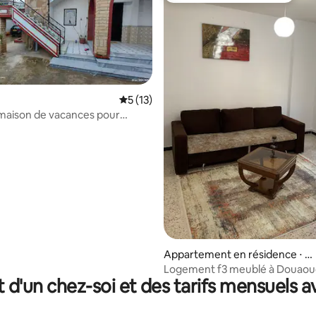
Évaluation moyenne sur la base de 13 co
5 (13)
maison de vacances pour
 sur la base de 14 commentaires : 5 sur 5
Appartement en résidence ⋅ D
ouaouda
Logement f3 meublé à Douaou
t d'un chez-soi et des tarifs mensuels 