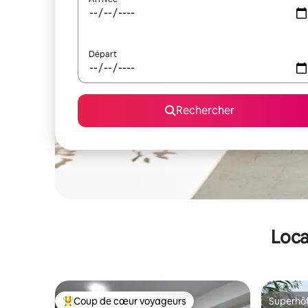
Départ
Rechercher
Loca
Coup de cœur voyageurs
Superhô
Coups de cœur voyageurs les plus appréciés
Superhô