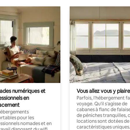
des numériques et
Vous allez vous y plaire
essionnels en
Parfois, l'hébergement fai
voyage. Qu'il s'agisse de
acement
cabanes à flanc de falais
hébergements
de péniches tranquilles, 
rtables pour les
locations sont dotées de
ssionnels nomades et en
caractéristiques uniques
ravail disposant du wifi