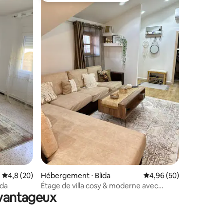
mmentaires : 5 sur 5
Évaluation moyenne sur la base de 20 commentaires : 4,8 sur 5
4,8 (20)
Hébergement ⋅ Blida
Évaluation moyenne su
4,96 (50)
da
Étage de villa cosy & moderne avec
avantageux
grande terrasse