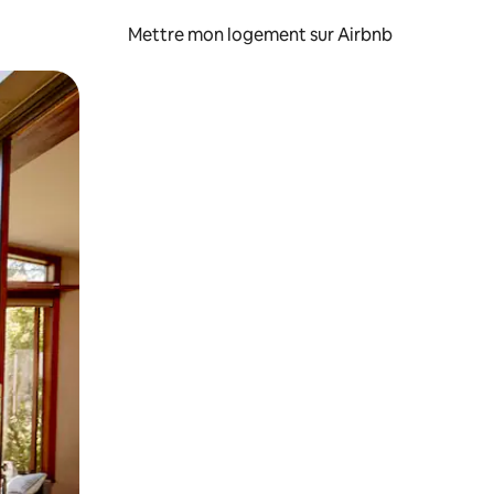
Mettre mon logement sur Airbnb
sant glisser.