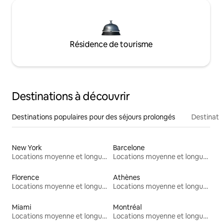
Résidence de tourisme
Destinations à découvrir
Destinations populaires pour des séjours prolongés
Destinati
New York
Barcelone
Locations moyenne et longue durée
Locations moyenne et longue durée
Florence
Athènes
Locations moyenne et longue durée
Locations moyenne et longue durée
Miami
Montréal
Locations moyenne et longue durée
Locations moyenne et longue durée