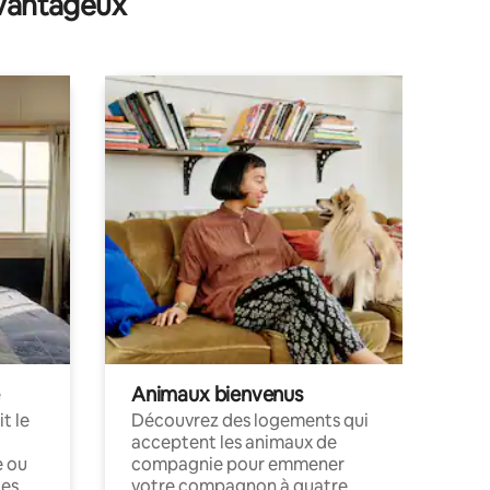
avantageux
Animaux bienvenus
t le
Découvrez des logements qui
acceptent les animaux de
e ou
compagnie pour emmener
ces
votre compagnon à quatre