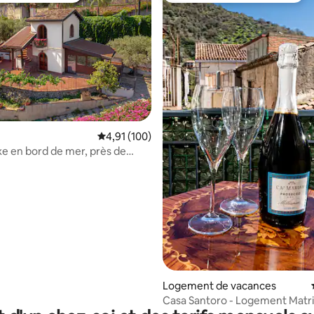
e sur la base de 9 commentaires : 5 sur 5
Évaluation moyenne sur la base de 100 comme
4,91 (100)
uxe en bord de mer, près de
Sicile
Logement de vacances
Casa Santoro - Logement Matri
Fiumedinisi