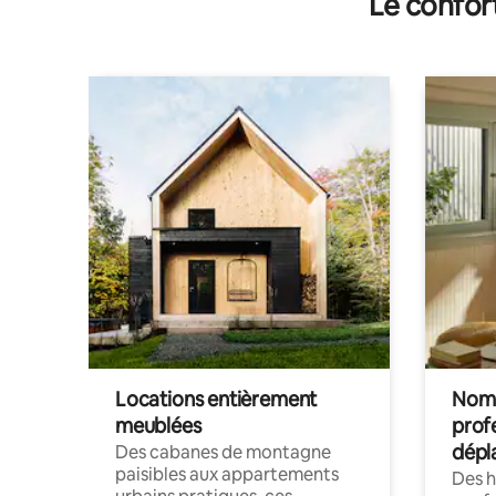
Le confor
Locations entièrement
Noma
meublées
prof
dépl
Des cabanes de montagne
paisibles aux appartements
Des 