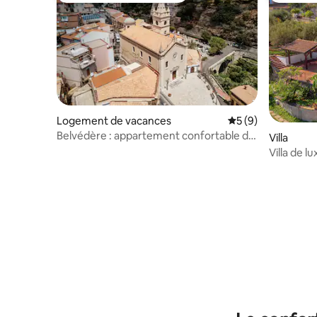
Logement de vacances
Évaluation moyenn
5 (9)
Belvédère : appartement confortable de
Villa
2 pièces avec parking gratuit
Villa de l
Taormine, 