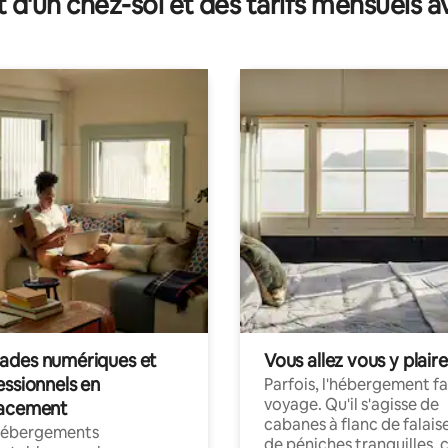
t d'un chez-soi et des tarifs mensuels 
des numériques et
Vous allez vous y plaire
essionnels en
Parfois, l'hébergement fai
voyage. Qu'il s'agisse de
acement
cabanes à flanc de falais
hébergements
de péniches tranquilles, 