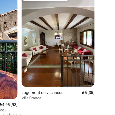
ntaires : 4,91 sur 5
Logement de vacances
Évaluation moyenne
5 (36)
Villa Franca
Évaluation moyenne sur la base de 93 commentaires : 4,95 sur 5
4,95 (93)
ce -