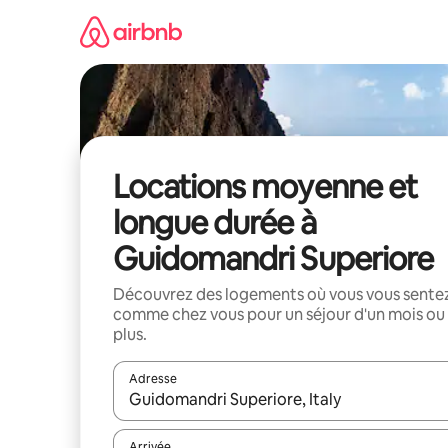
Aller
directement
au
contenu
Locations moyenne et
longue durée à
Guidomandri Superiore
Découvrez des logements où vous vous sente
comme chez vous pour un séjour d'un mois ou
plus.
Adresse
Lorsque les résultats s'affichent, utilisez les flèc
Arrivée