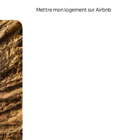
Mettre mon logement sur Airbnb
sant glisser.