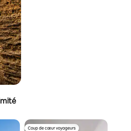
imité
Coup de cœur voyageurs
lus appréciés
Coup de cœur voyageurs