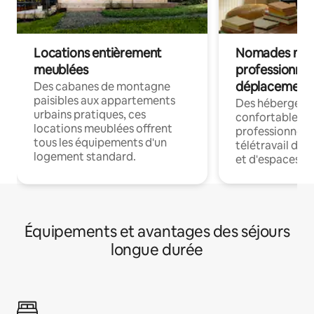
Locations entièrement
Nomades num
meublées
professionnel
déplacement
Des cabanes de montagne
paisibles aux appartements
Des hébergem
urbains pratiques, ces
confortables p
locations meublées offrent
professionnels
tous les équipements d'un
télétravail dis
logement standard.
et d'espaces de
Équipements et avantages des séjours
longue durée