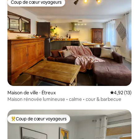
Coup de cœur voyageurs
Coup de cœur voyageurs
Maison de ville ⋅ Étreux
Évaluation mo
4,92 (13)
Maison rénovée lumineuse • calme • cour & barbecue
Coup de cœur voyageurs
Coups de cœur voyageurs les plus appréciés