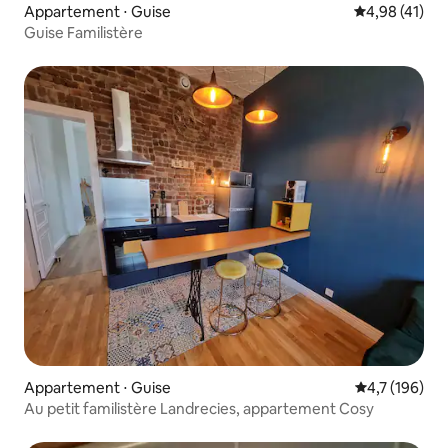
Appartement ⋅ Guise
Évaluation mo
4,98 (41)
Guise Familistère
Appartement ⋅ Guise
Évaluation mo
4,7 (196)
Au petit familistère Landrecies, appartement Cosy