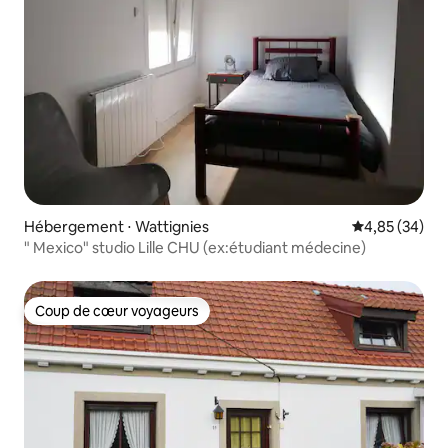
Hébergement ⋅ Wattignies
Évaluation mo
4,85 (34)
" Mexico" studio Lille CHU (ex:étudiant médecine)
Coup de cœur voyageurs
Coup de cœur voyageurs