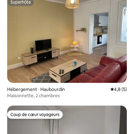
Superhôte
Superhôte
Hébergement ⋅ Haubourdin
Évaluation 
4,8 (5)
Maisonnette, 2 chambres
Coup de cœur voyageurs
Coup de cœur voyageurs