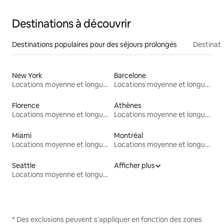
Destinations à découvrir
Destinations populaires pour des séjours prolongés
Destinati
New York
Barcelone
Locations moyenne et longue durée
Locations moyenne et longue durée
Florence
Athènes
Locations moyenne et longue durée
Locations moyenne et longue durée
Miami
Montréal
Locations moyenne et longue durée
Locations moyenne et longue durée
Seattle
Afficher plus
Locations moyenne et longue durée
* Des exclusions peuvent s'appliquer en fonction des zones