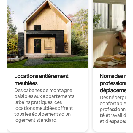
Locations entièrement
Nomades num
meublées
professionnel
déplacement
Des cabanes de montagne
paisibles aux appartements
Des hébergem
urbains pratiques, ces
confortables p
locations meublées offrent
professionnels
tous les équipements d'un
télétravail dis
logement standard.
et d'espaces de