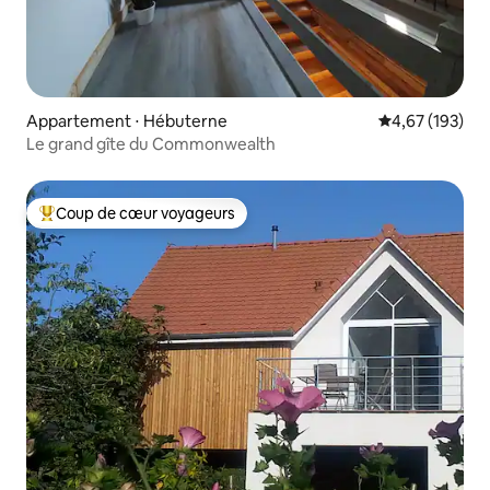
Appartement ⋅ Hébuterne
Évaluation moy
4,67 (193)
Le grand gîte du Commonwealth
Coup de cœur voyageurs
Coups de cœur voyageurs les plus appréciés