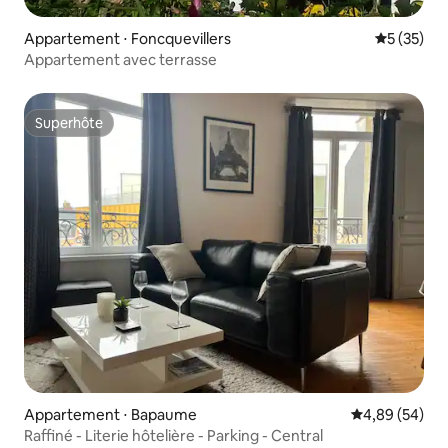
Appartement ⋅ Foncquevillers
Évaluation
5 (35)
Appartement avec terrasse
Superhôte
Superhôte
Appartement ⋅ Bapaume
Évaluation mo
4,89 (54)
Raffiné - Literie hôtelière - Parking - Central