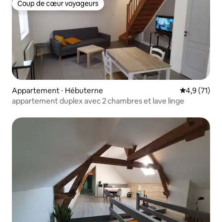
Coup de cœur voyageurs
Coup de cœur voyageurs
Appartement ⋅ Hébuterne
Évaluation m
4,9 (71)
appartement duplex avec 2 chambres et lave linge