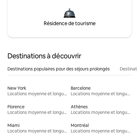
Résidence de tourisme
Destinations à découvrir
Destinations populaires pour des séjours prolongés
Destinati
New York
Barcelone
Locations moyenne et longue durée
Locations moyenne et longue durée
Florence
Athènes
Locations moyenne et longue durée
Locations moyenne et longue durée
Miami
Montréal
Locations moyenne et longue durée
Locations moyenne et longue durée