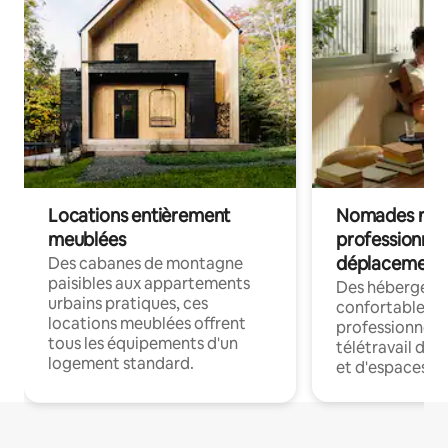
Locations entièrement
Nomades num
meublées
professionnel
déplacement
Des cabanes de montagne
paisibles aux appartements
Des hébergem
urbains pratiques, ces
confortables p
locations meublées offrent
professionnels
tous les équipements d'un
télétravail dis
logement standard.
et d'espaces de