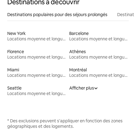
Destinations à découvrir
Destinations populaires pour des séjours prolongés
Destinati
New York
Barcelone
Locations moyenne et longue durée
Locations moyenne et longue durée
Florence
Athènes
Locations moyenne et longue durée
Locations moyenne et longue durée
Miami
Montréal
Locations moyenne et longue durée
Locations moyenne et longue durée
Seattle
Afficher plus
Locations moyenne et longue durée
* Des exclusions peuvent s'appliquer en fonction des zones
géographiques et des logements.