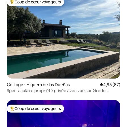
Coup de cœur voyageurs
Coups de cœur voyageurs les plus appréciés
Cottage ⋅ Higuera de las Dueñas
Évaluation mo
4,95 (87)
Spectaculaire propriété privée avec vue sur Gredos
Coup de cœur voyageurs
Coups de cœur voyageurs les plus appréciés