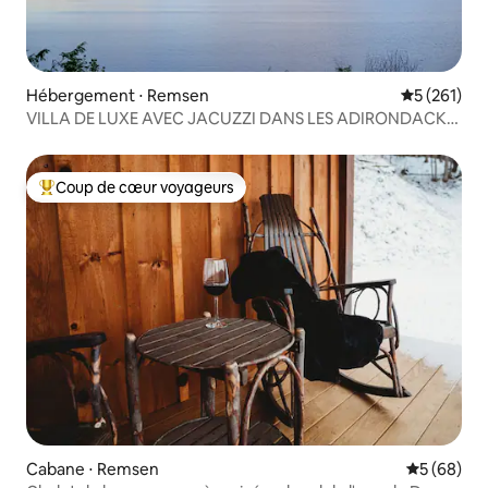
Hébergement ⋅ Remsen
Évaluation 
5 (261)
VILLA DE LUXE AVEC JACUZZI DANS LES ADIRONDACKS
(NOUVELLE CONSTRUCTION)
Coup de cœur voyageurs
Coups de cœur voyageurs les plus appréciés
Cabane ⋅ Remsen
Évaluation
5 (68)