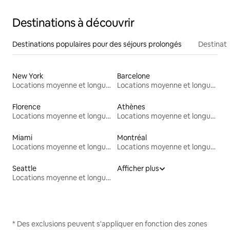
Destinations à découvrir
Destinations populaires pour des séjours prolongés
Destinati
New York
Barcelone
Locations moyenne et longue durée
Locations moyenne et longue durée
Florence
Athènes
Locations moyenne et longue durée
Locations moyenne et longue durée
Miami
Montréal
Locations moyenne et longue durée
Locations moyenne et longue durée
Seattle
Afficher plus
Locations moyenne et longue durée
* Des exclusions peuvent s'appliquer en fonction des zones