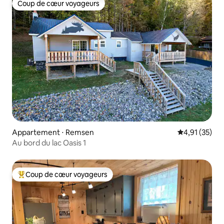
Coup de cœur voyageurs
Coup de cœur voyageurs
Appartement ⋅ Remsen
Évaluation mo
4,91 (35)
Au bord du lac Oasis 1
Coup de cœur voyageurs
Coups de cœur voyageurs les plus appréciés