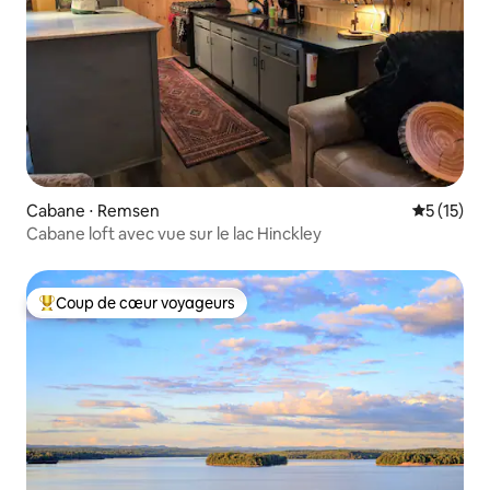
Cabane ⋅ Remsen
Évaluation
5 (15)
Cabane loft avec vue sur le lac Hinckley
Coup de cœur voyageurs
Coups de cœur voyageurs les plus appréciés