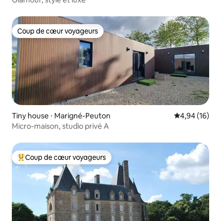
Coup de cœur voyageurs
Coup de cœur voyageurs
Tiny house ⋅ Marigné-Peuton
Évaluation mo
4,94 (16)
Micro-maison, studio privé A
Coup de cœur voyageurs
Coups de cœur voyageurs les plus appréciés