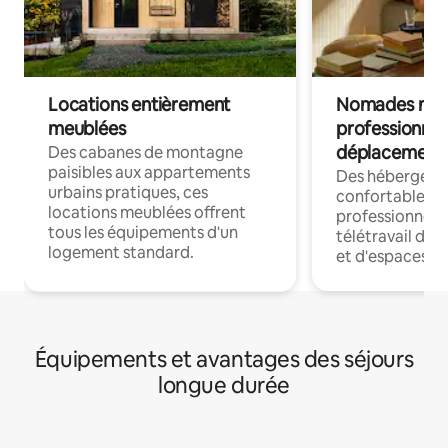
Locations entièrement
Nomades num
meublées
professionnel
déplacement
Des cabanes de montagne
paisibles aux appartements
Des hébergem
urbains pratiques, ces
confortables p
locations meublées offrent
professionnels
tous les équipements d'un
télétravail dis
logement standard.
et d'espaces de
Équipements et avantages des séjours
longue durée