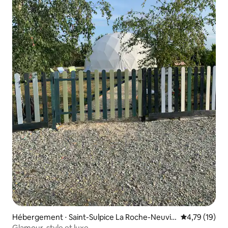
Hébergement ⋅ Saint-Sulpice La Roche-Neuvill
Évaluation mo
4,79 (19)
e
Glamour, style et luxe