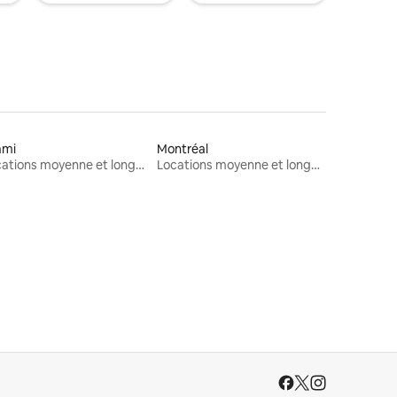
ami
Montréal
Locations moyenne et longue durée
Locations moyenne et longue durée