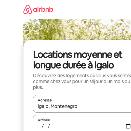
Aller
directement
au
contenu
Locations moyenne et
longue durée à Igalo
Découvrez des logements où vous vous sente
comme chez vous pour un séjour d'un mois ou
plus.
Adresse
Lorsque les résultats s'affichent, utilisez les flèc
Arrivée