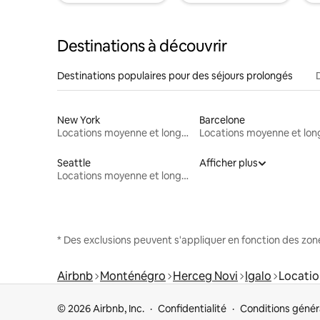
Destinations à découvrir
Destinations populaires pour des séjours prolongés
New York
Barcelone
Locations moyenne et longue durée
Seattle
Afficher plus
Locations moyenne et longue durée
* Des exclusions peuvent s'appliquer en fonction des zo
Airbnb
Monténégro
Herceg Novi
Igalo
Locatio
© 2026 Airbnb, Inc.
Confidentialité
Conditions génér