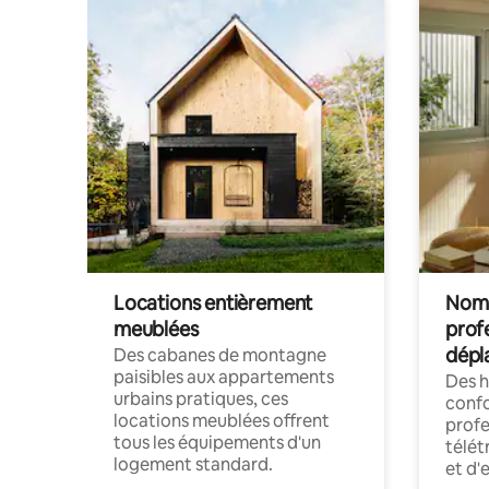
Locations entièrement
Noma
meublées
prof
dépl
Des cabanes de montagne
paisibles aux appartements
Des 
urbains pratiques, ces
confo
locations meublées offrent
profe
tous les équipements d'un
télét
logement standard.
et d'