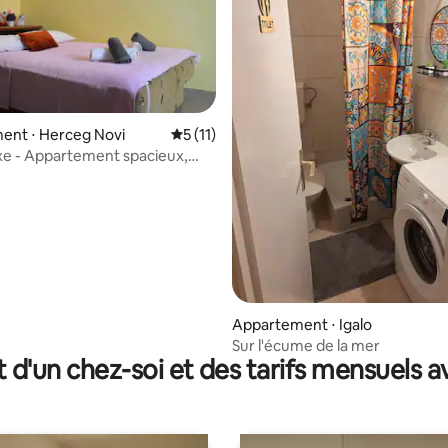
ent ⋅ Herceg Novi
Évaluation moyenne sur la base de 11 co
5 (11)
e - Appartement spacieux,
 sur la base de 11 commentaires : 5 sur 5
rsonnes, Igalo
Appartement ⋅ Igalo
Sur l'écume de la mer
t d'un chez-soi et des tarifs mensuels 