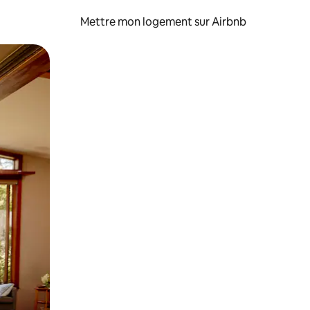
Mettre mon logement sur Airbnb
sant glisser.