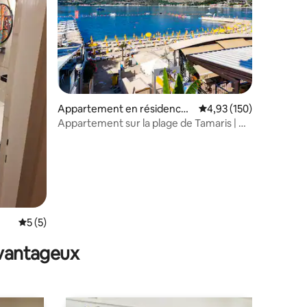
mmentaires : 5 sur 5
Appartement en résidence ⋅
Évaluation moyenne sur
4,93 (150)
Herceg Novi
Appartement sur la plage de Tamaris | À
quelques pas de la plage
Évaluation moyenne sur la base de 5 commentaires : 5 sur 5
5 (5)
avantageux