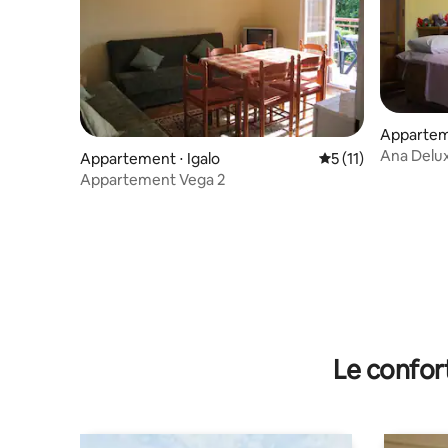
Appartem
Ana Delux
Appartement ⋅ Igalo
Évaluation moyenne
5 (11)
pour 5 pe
Appartement Vega 2
Le confor