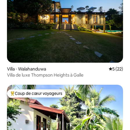
Villa ⋅ Walahanduwa
Évaluation
5 (22)
Villa de luxe Thompson Heights à Galle
Coup de cœur voyageurs
Coups de cœur voyageurs les plus appréciés