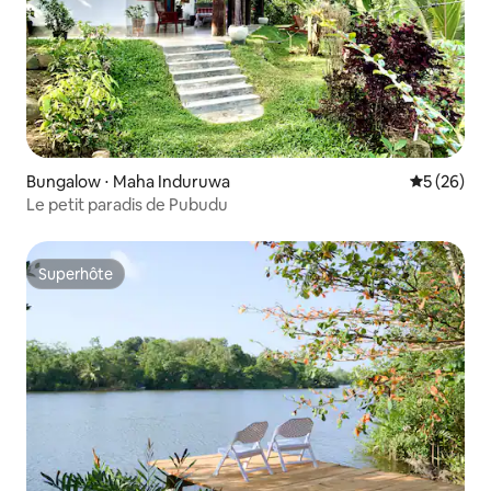
Bungalow ⋅ Maha Induruwa
Évaluation
5 (26)
Le petit paradis de Pubudu
Superhôte
Superhôte