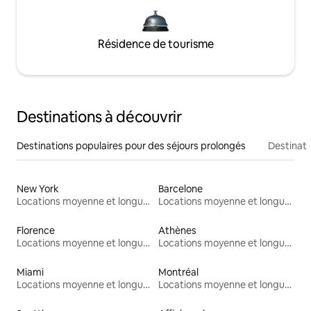
Résidence de tourisme
Destinations à découvrir
Destinations populaires pour des séjours prolongés
Destinati
New York
Barcelone
Locations moyenne et longue durée
Locations moyenne et longue durée
Florence
Athènes
Locations moyenne et longue durée
Locations moyenne et longue durée
Miami
Montréal
Locations moyenne et longue durée
Locations moyenne et longue durée